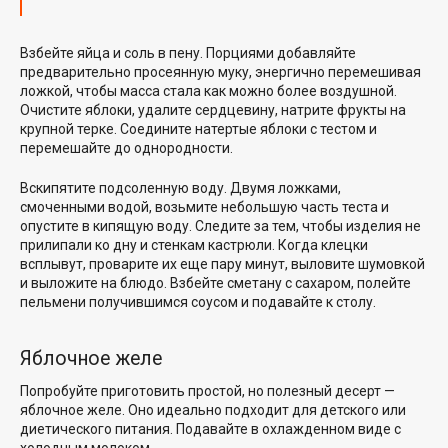
Взбейте яйца и соль в пену. Порциями добавляйте
предварительно просеянную муку, энергично перемешивая
ложкой, чтобы масса стала как можно более воздушной.
Очистите яблоки, удалите сердцевину, натрите фрукты на
крупной терке. Соедините натертые яблоки с тестом и
перемешайте до однородности.
Вскипятите подсоленную воду. Двумя ложками,
смоченными водой, возьмите небольшую часть теста и
опустите в кипящую воду. Следите за тем, чтобы изделия не
прилипали ко дну и стенкам кастрюли. Когда клецки
всплывут, проварите их еще пару минут, выловите шумовкой
и выложите на блюдо. Взбейте сметану с сахаром, полейте
пельмени получившимся соусом и подавайте к столу.
Яблочное желе
Попробуйте приготовить простой, но полезный десерт —
яблочное желе. Оно идеально подходит для детского или
диетического питания. Подавайте в охлажденном виде с
холодным молоком.