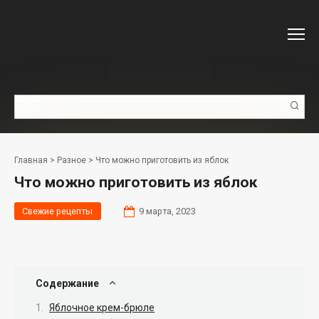
Перейти
к
контенту
Поиск:
Главная
>
Разное
>
Что можно приготовить из яблок
Что можно приготовить из яблок
Свежие рецепты
9 марта, 2023
Содержание
Яблочное крем-брюле