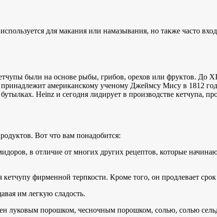
используется для макания или намазывания, но также часто входи
тчупы были на основе рыбы, грибов, орехов или фруктов. До XI
в принадлежит американскому ученому Джеймсу Мису в 1812 году
утылках. Heinz и сегодня лидирует в производстве кетчупа, про
одуктов. Вот что вам понадобится:
идоров, в отличие от многих других рецептов, которые начинаю
кетчупу фирменной терпкости. Кроме того, он продлевает срок
авая им легкую сладость.
лен луковым порошком, чесночным порошком, солью, солью сел