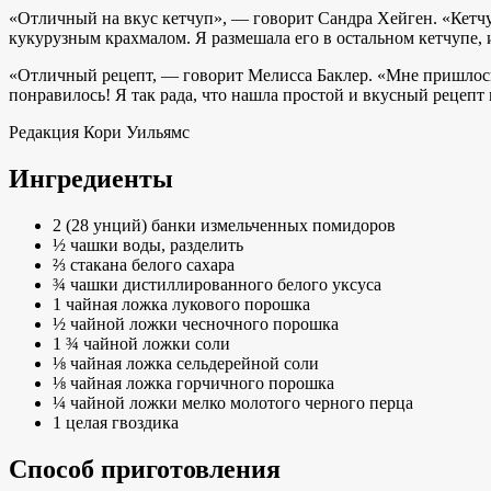
«Отличный на вкус кетчуп», — говорит
Сандра Хейген
. «Кетч
кукурузным крахмалом. Я размешала его в остальном кетчупе, 
«Отличный рецепт, — говорит
Мелисса Баклер
. «Мне пришлось
понравилось! Я так рада, что нашла простой и вкусный рецепт 
Редакция
Кори Уильямс
Ингредиенты
2 (28 унций) банки измельченных помидоров
½ чашки воды, разделить
⅔ стакана белого сахара
¾ чашки дистиллированного белого уксуса
1 чайная ложка лукового порошка
½ чайной ложки чесночного порошка
1 ¾ чайной ложки соли
⅛ чайная ложка сельдерейной соли
⅛ чайная ложка горчичного порошка
¼ чайной ложки мелко молотого черного перца
1 целая гвоздика
Способ приготовления