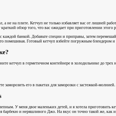
, а не на плите. Кетчуп не только избавляет вас от лишней раб
краткий обзор того, что вас ожидает при приготовлении этого р
 каждой банкой. Добавьте специи и приправы, затем перемешайт
часто помешивая. Готовый кетчуп взбейте погружным блендером и
ке?
ите кетчуп в герметичном контейнере в холодильнике до трех н
 заморозить его в пакетах для заморозки с застежкой-молнией.
s
лепным. У меня двое маленьких детей, и я хотела приготовить к
я барбекю и неряшливого Джо. На вкус он точно такой же, как 