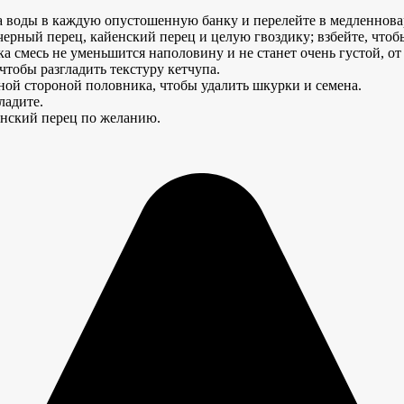
 воды в каждую опустошенную банку и перелейте в медленновар
черный перец, кайенский перец и целую гвоздику; взбейте, чтоб
а смесь не уменьшится наполовину и не станет очень густой, от
тобы разгладить текстуру кетчупа.
тной стороной половника, чтобы удалить шкурки и семена.
ладите.
йенский перец по желанию.