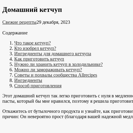
Домашний кетчуп
Свежие рецепты
29 декабря, 2023
Содержание
Что такое кетчуп?
Кто изобрел кетчуп?
Ингредиенты для домашнего кетчупа
Как приготовить кетчуп
Нужно ли хранить кетчуп в холодильнике?
Можно ли замораживать кетчуп?
Советы и похвалы сообщества Allrecipes
Ингредиенты
Способ приготовления
Этот домашний кетчуп так легко приготовить с нуля в медленн
пасты, который бы мне нравился, поэтому я решила приготови
Откажитесь от бутылочного продукта и узнайте, как приготов
причин: Он невероятно прост (благодаря вашей надежной медлен