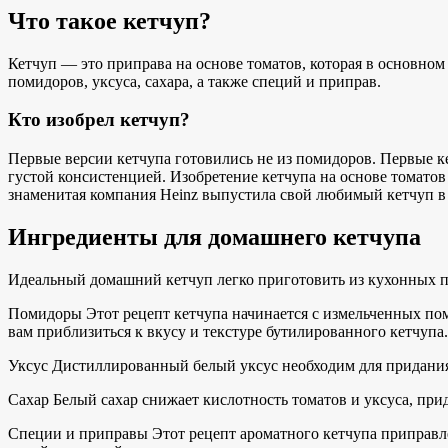
Что такое кетчуп?
Кетчуп — это приправа на основе томатов, которая в основном 
помидоров, уксуса, сахара, а также специй и приправ.
Кто изобрел кетчуп?
Первые версии кетчупа готовились не из помидоров. Первые ке
густой консистенцией. Изобретение кетчупа на основе томато
знаменитая компания Heinz выпустила свой любимый кетчуп в б
Ингредиенты для домашнего кетчупа
Идеальный домашний кетчуп легко приготовить из кухонных пр
Помидоры Этот рецепт кетчупа начинается с измельченных пом
вам приблизиться к вкусу и текстуре бутилированного кетчупа.
Уксус Дистиллированный белый уксус необходим для придания 
Сахар Белый сахар снижает кислотность томатов и уксуса, прид
Специи и приправы Этот рецепт ароматного кетчупа приправ