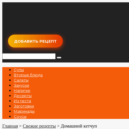
Перейти
к
контенту
ДОБАВИТЬ РЕЦЕПТ
Поиск:
Супы
Вторые блюда
Салаты
Закуски
Напитки
Десерты
Из теста
Заготовки
Маринады
Соусы
Главная
>
Свежие рецепты
>
Домашний кетчуп