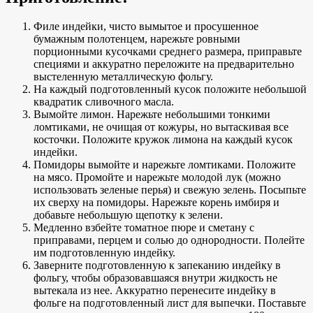
Филе индейки, чисто вымытое и просушенное
бумажным полотенцем, нарежьте ровными
порционными кусочками среднего размера, приправьте
специями и аккуратно переложите на предварительно
выстеленную металлическую фольгу.
На каждый подготовленный кусок положите небольшой
квадратик сливочного масла.
Вымойте лимон. Нарежьте небольшими тонкими
ломтиками, не очищая от кожуры, но вытаскивая все
косточки. Положите кружок лимона на каждый кусок
индейки.
Помидоры вымойте и нарежьте ломтиками. Положите
на мясо. Промойте и нарежьте молодой лук (можно
использовать зеленые перья) и свежую зелень. Посыпьте
их сверху на помидоры. Нарежьте корень имбиря и
добавьте небольшую щепотку к зелени.
Медленно взбейте томатное пюре и сметану с
приправами, перцем и солью до однородности. Полейте
им подготовленную индейку.
Заверните подготовленную к запеканию индейку в
фольгу, чтобы образовавшаяся внутри жидкость не
вытекала из нее. Аккуратно перенесите индейку в
фольге на подготовленный лист для выпечки. Поставьте