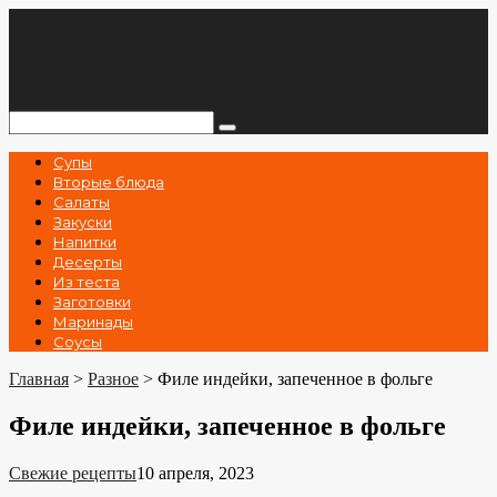
Перейти
к
контенту
Поиск:
Супы
Вторые блюда
Салаты
Закуски
Напитки
Десерты
Из теста
Заготовки
Маринады
Соусы
Главная
>
Разное
>
Филе индейки, запеченное в фольге
Филе индейки, запеченное в фольге
Свежие рецепты
10 апреля, 2023