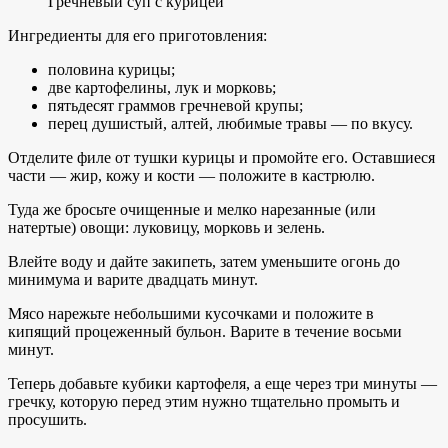
Гречневый суп с курицей
Ингредиенты для его приготовления:
половина курицы;
две картофелины, лук и морковь;
пятьдесят граммов гречневой крупы;
перец душистый, алтей, любимые травы — по вкусу.
Отделите филе от тушки курицы и промойте его. Оставшиеся
части — жир, кожу и кости — положите в кастрюлю.
Туда же бросьте очищенные и мелко нарезанные (или
натертые) овощи: луковицу, морковь и зелень.
Влейте воду и дайте закипеть, затем уменьшите огонь до
минимума и варите двадцать минут.
Мясо нарежьте небольшими кусочками и положите в
кипящий процеженный бульон. Варите в течение восьми
минут.
Теперь добавьте кубики картофеля, а еще через три минуты —
гречку, которую перед этим нужно тщательно промыть и
просушить.