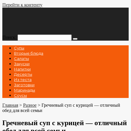
Перейти к контенту
Поиск:
Супы
Вторые блюда
Салаты
Закуски
Напитки
Десерты
Из теста
Заготовки
Маринады
Соусы
Главная
>
Разное
>
Гречневый суп с курицей — отличный
обед для всей семьи
Гречневый суп с курицей — отличный
обед для всей семьи