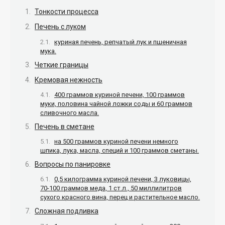
Тонкости процесса
Печень с луком
куриная печень, репчатый лук и пшеничная
мука.
Четкие границы
Кремовая нежность
400 граммов куриной печени, 100 граммов
муки, половина чайной ложки соды и 60 граммов
сливочного масла.
Печень в сметане
на 500 граммов куриной печени немного
шпика, лука, масла, специй и 100 граммов сметаны.
Вопросы по панировке
0,5 килограмма куриной печени, 3 луковицы,
70-100 граммов меда, 1 ст.л., 50 миллилитров
сухого красного вина, перец и растительное масло.
Сложная подливка