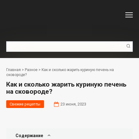
Перейти
к
контенту
Поиск:
Главная
>
Разное
>
Как и сколько жарить куриную печень на
сковороде?
Как и сколько жарить куриную печень
на сковороде?
Свежие рецепты
23 июня, 2023
Содержание