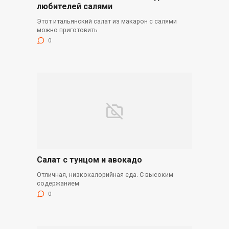
любителей салями
Этот итальянский салат из макарон с салями
можно приготовить
0
Салат с тунцом и авокадо
Отличная, низкокалорийная еда. С высоким
содержанием
0