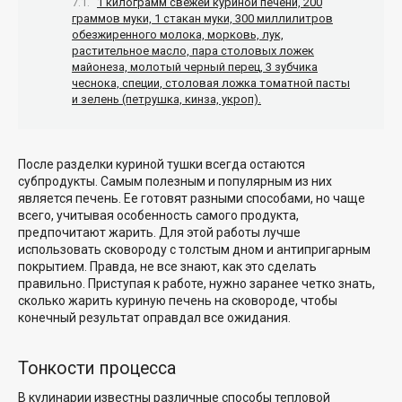
1 килограмм свежей куриной печени, 200
граммов муки, 1 стакан муки, 300 миллилитров
обезжиренного молока, морковь, лук,
растительное масло, пара столовых ложек
майонеза, молотый черный перец, 3 зубчика
чеснока, специи, столовая ложка томатной пасты
и зелень (петрушка, кинза, укроп).
После разделки куриной тушки всегда остаются
субпродукты. Самым полезным и популярным из них
является печень. Ее готовят разными способами, но чаще
всего, учитывая особенность самого продукта,
предпочитают жарить. Для этой работы лучше
использовать сковороду с толстым дном и антипригарным
покрытием. Правда, не все знают, как это сделать
правильно. Приступая к работе, нужно заранее четко знать,
сколько жарить куриную печень на сковороде, чтобы
конечный результат оправдал все ожидания.
Тонкости процесса
В кулинарии известны различные способы тепловой