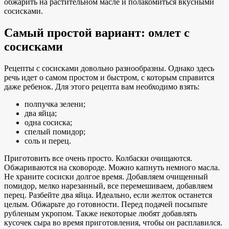
обжарить на растительном масле и полакомиться вкусными
сосисками.
Самый простой вариант: омлет с
сосисками
Рецепты с сосисками довольно разнообразны. Однако здесь
речь идет о самом простом и быстром, с которым справится
даже ребенок. Для этого рецепта вам необходимо взять:
полпучка зелени;
два яйца;
одна сосиска;
спелый помидор;
соль и перец.
Приготовить все очень просто. Колбаски очищаются.
Обжариваются на сковороде. Можно капнуть немного масла.
Не храните сосиски долгое время. Добавляем очищенный
помидор, мелко нарезанный, все перемешиваем, добавляем
перец. Разбейте два яйца. Идеально, если желток останется
целым. Обжарьте до готовности. Перед подачей посыпьте
рубленым укропом. Также некоторые любят добавлять
кусочек сыра во время приготовления, чтобы он расплавился.