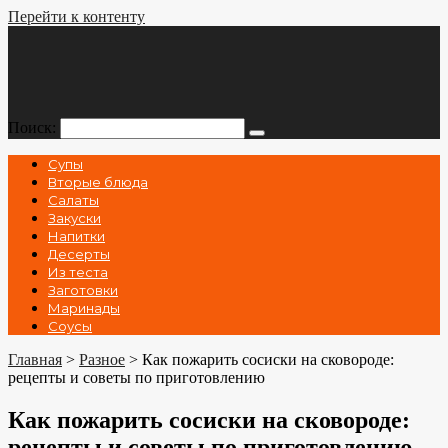
Перейти к контенту
Поиск:
Супы
Вторые блюда
Салаты
Закуски
Напитки
Десерты
Из теста
Заготовки
Маринады
Соусы
Главная
>
Разное
>
Как пожарить сосиски на сковороде:
рецепты и советы по приготовлению
Как пожарить сосиски на сковороде:
рецепты и советы по приготовлению