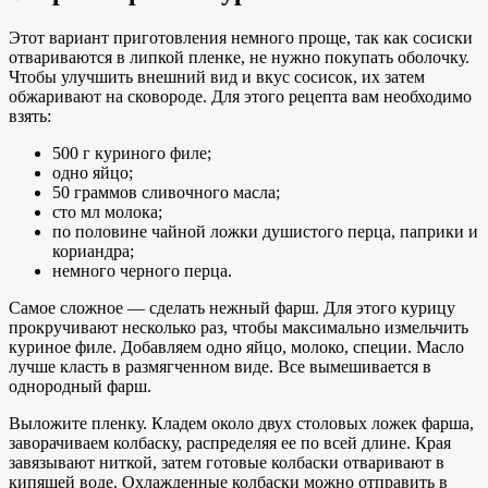
Этот вариант приготовления немного проще, так как сосиски
отвариваются в липкой пленке, не нужно покупать оболочку.
Чтобы улучшить внешний вид и вкус сосисок, их затем
обжаривают на сковороде. Для этого рецепта вам необходимо
взять:
500 г куриного филе;
одно яйцо;
50 граммов сливочного масла;
сто мл молока;
по половине чайной ложки душистого перца, паприки и
кориандра;
немного черного перца.
Самое сложное — сделать нежный фарш. Для этого курицу
прокручивают несколько раз, чтобы максимально измельчить
куриное филе. Добавляем одно яйцо, молоко, специи. Масло
лучше класть в размягченном виде. Все вымешивается в
однородный фарш.
Выложите пленку. Кладем около двух столовых ложек фарша,
заворачиваем колбаску, распределяя ее по всей длине. Края
завязывают ниткой, затем готовые колбаски отваривают в
кипящей воде. Охлажденные колбаски можно отправить в