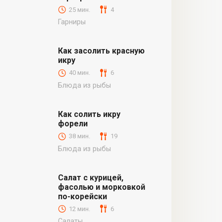
25 мин.
4
Гарниры
Как засолить красную
икру
40 мин.
6
Блюда из рыбы
Как солить икру
форели
38 мин.
19
Блюда из рыбы
Салат с курицей,
фасолью и морковкой
по-корейски
12 мин.
6
Салаты