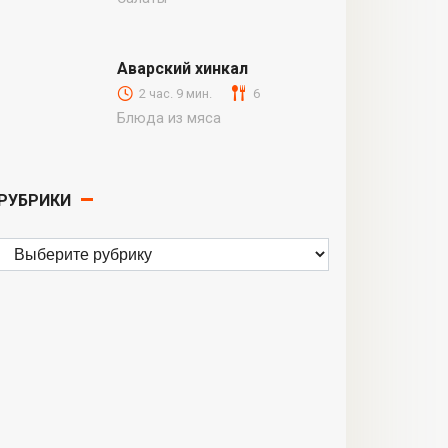
Аварский хинкал
2 час. 9 мин.
6
Блюда из мяса
РУБРИКИ
Рубрики