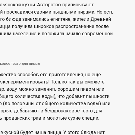
льянской кухни. Авторство приписывают
й прославился своими пышными пирами. Но есть
ого блюда занимались египтяне, жители Древней
пицца получила широкое распространение после
инила население и положила начало современной
жевое тесто для пиццы
жество способов его приготовления, но еще
 экспериментировать! Только так вы сможете
мер, воду можно заменить хорошим пивом или
бщего количества воды), что добавит пышности.
о (до половины от общего количества воды) или
торые добавляют в бездрожжевое тесто для
 прованских трав и молотые сухие специи.
 вкусной будет наша пицца. У этого блюда нет