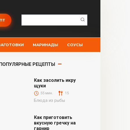
Поиск:
ПТ
ЗАГОТОВКИ
МАРИНАДЫ
СОУСЫ
ПОПУЛЯРНЫЕ РЕЦЕПТЫ
Как засолить икру
щуки
55 мин.
15
Блюда из рыбы
Как приготовить
вкусную гречку на
гарнир