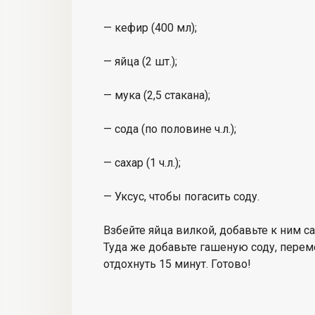
— кефир (400 мл);
— яйца (2 шт.);
— мука (2,5 стакана);
— сода (по половине ч.л.);
— сахар (1 ч.л.);
— Уксус, чтобы погасить соду.
Взбейте яйца вилкой, добавьте к ним са
Туда же добавьте гашеную соду, переме
отдохнуть 15 минут. Готово!