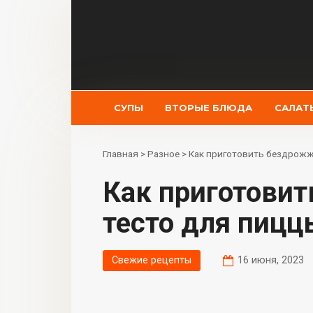
Перейти
к
контенту
СУПЫ
ВТОРЫЕ БЛЮДА
САЛАТ
Главная
>
Разное
>
Как приготовить бездрожж
Как приготовить бездрожжевое
тесто для пицц
Свежие рецепты
16 июня, 2023