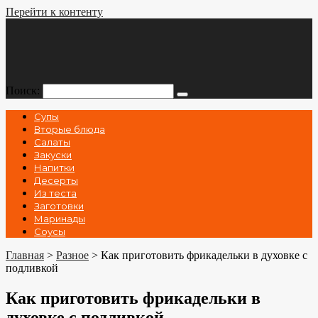
Перейти к контенту
Поиск:
Супы
Вторые блюда
Салаты
Закуски
Напитки
Десерты
Из теста
Заготовки
Маринады
Соусы
Главная
>
Разное
>
Как приготовить фрикадельки в духовке с
подливкой
Как приготовить фрикадельки в
духовке с подливкой