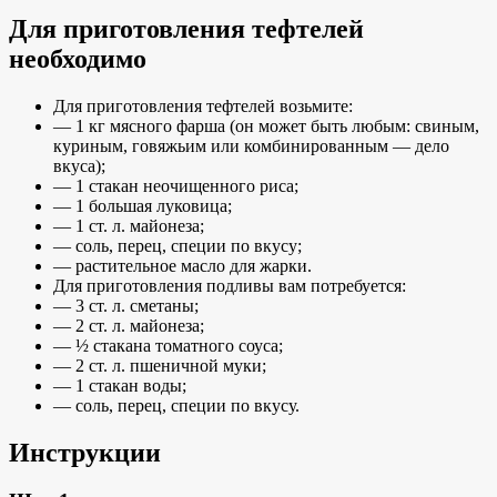
Для приготовления тефтелей
необходимо
Для приготовления тефтелей возьмите:
— 1 кг мясного фарша (он может быть любым: свиным,
куриным, говяжьим или комбинированным — дело
вкуса);
— 1 стакан неочищенного риса;
— 1 большая луковица;
— 1 ст. л. майонеза;
— соль, перец, специи по вкусу;
— растительное масло для жарки.
Для приготовления подливы вам потребуется:
— 3 ст. л. сметаны;
— 2 ст. л. майонеза;
— ½ стакана томатного соуса;
— 2 ст. л. пшеничной муки;
— 1 стакан воды;
— соль, перец, специи по вкусу.
Инструкции