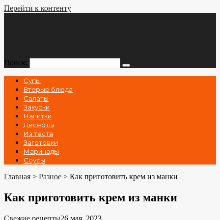
Перейти к контенту
Поиск:
Супы
Вторые блюда
Салаты
Закуски
Напитки
Десерты
Из теста
Заготовки
Маринады
Соусы
Главная
>
Разное
>
Как приготовить крем из манки
Как приготовить крем из манки
Свежие рецепты
26 мая, 2023