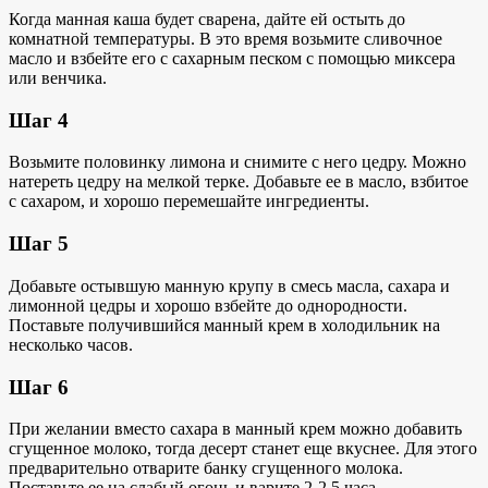
Когда манная каша будет сварена, дайте ей остыть до
комнатной температуры. В это время возьмите сливочное
масло и взбейте его с сахарным песком с помощью миксера
или венчика.
Шаг 4
Возьмите половинку лимона и снимите с него цедру. Можно
натереть цедру на мелкой терке. Добавьте ее в масло, взбитое
с сахаром, и хорошо перемешайте ингредиенты.
Шаг 5
Добавьте остывшую манную крупу в смесь масла, сахара и
лимонной цедры и хорошо взбейте до однородности.
Поставьте получившийся манный крем в холодильник на
несколько часов.
Шаг 6
При желании вместо сахара в манный крем можно добавить
сгущенное молоко, тогда десерт станет еще вкуснее. Для этого
предварительно отварите банку сгущенного молока.
Поставьте ее на слабый огонь и варите 2-2,5 часа.