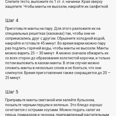
Слепите тесто, выложите по 1 ст. л. начинки. Края сверху
защепите. Чтобы манты не высохли, накройте их салфеткой.
Шаг 4
Приготовьте манты на пару. Для этого разложите их на
специальных решетках (касканах) так, чтобы они не
соприкасались друг с другом. Сбрызните холодной водой,
накройте и готовьте 45 минут. Во время варки можно пару
раз подлить горячей воды, чтобы манты не высохли. Манты
можно варить 25 — 30 минут. А можно сначала обжарить их
со всех сторон до образования золотистой корочки, и только
потом выложить в каскан манты. В этом случае можно
сложить манты в несколько слоев и не бояться, что они
слипнутся. Время приготовления также сокращается до 20 —
25 минут.
Шаг 5
Приправьте манты сметаной или залейте бульоном,
посыпьте черным перцем и зеленью. Это блюдо хорошо
сочетается с острыми соусами. Можно подать салат из
перца, помидоров и чеснока, приправленный растительным