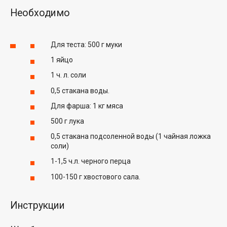
Необходимо
Для теста: 500 г муки
1 яйцо
1 ч. л. соли
0,5 стакана воды.
Для фарша: 1 кг мяса
500 г лука
0,5 стакана подсоленной воды (1 чайная ложка
соли)
1-1,5 ч.л. черного перца
100-150 г хвостового сала.
Инструкции