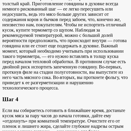
толстый край. Приготовление говядины в духовке всегда
немного рискованный шаг — ее легко пересушить или
недосушить, ведь это мясо больше других зависит от
содержания коров и бычков перед забоем, что, конечно же,
неизвестно нам, покупателям. Чтобы не испортить отличный
кусок, купите термометр со щупом. Наблюдая за
рекомендуемой температурой, можно с большой долей
вероятности предположить, что происходит внутри — готова
говядина или ее стоит еще подержать в духовке. Важный
момент, который необходимо учитывать при использовании
такого термометра, — его нужно вставлять в толщу куска
перед началом тепловой обработки. В противном случае есть
двойной риск испортить запеченную говядину. Во-первых,
проткнув филе на стадии полуготовности, вы выпустите из
него часть мясного сока. Во-вторых, вы проткнете фольгу, что
приведет к ее разгерметизации и нарушению
технологического процесса.
Шаг 4
Если вы собираетесь готовить в ближайшее время, достаньте
кусок мяса за пару часов до начала готовки, дайте ему
«отдохнуть» при комнатной температуре. Очистите его от
пленок и лишнего жира, сделайте глубокие надрезы острым