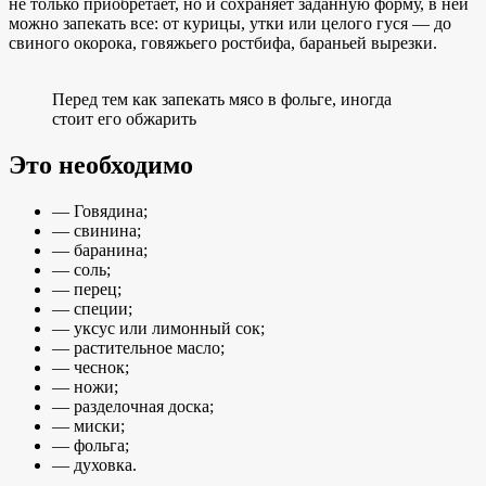
не только приобретает, но и сохраняет заданную форму, в ней
можно запекать все: от курицы, утки или целого гуся — до
свиного окорока, говяжьего ростбифа, бараньей вырезки.
Перед тем как запекать мясо в фольге, иногда
стоит его обжарить
Это необходимо
— Говядина;
— свинина;
— баранина;
— соль;
— перец;
— специи;
— уксус или лимонный сок;
— растительное масло;
— чеснок;
— ножи;
— разделочная доска;
— миски;
— фольга;
— духовка.