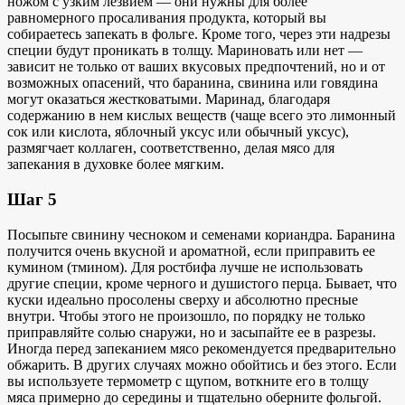
ножом с узким лезвием — они нужны для более
равномерного просаливания продукта, который вы
собираетесь запекать в фольге. Кроме того, через эти надрезы
специи будут проникать в толщу. Мариновать или нет —
зависит не только от ваших вкусовых предпочтений, но и от
возможных опасений, что баранина, свинина или говядина
могут оказаться жестковатыми. Маринад, благодаря
содержанию в нем кислых веществ (чаще всего это лимонный
сок или кислота, яблочный уксус или обычный уксус),
размягчает коллаген, соответственно, делая мясо для
запекания в духовке более мягким.
Шаг 5
Посыпьте свинину чесноком и семенами кориандра. Баранина
получится очень вкусной и ароматной, если приправить ее
кумином (тмином). Для ростбифа лучше не использовать
другие специи, кроме черного и душистого перца. Бывает, что
куски идеально просолены сверху и абсолютно пресные
внутри. Чтобы этого не произошло, по порядку не только
приправляйте солью снаружи, но и засыпайте ее в разрезы.
Иногда перед запеканием мясо рекомендуется предварительно
обжарить. В других случаях можно обойтись и без этого. Если
вы используете термометр с щупом, воткните его в толщу
мяса примерно до середины и тщательно оберните фольгой.