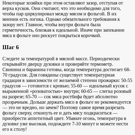
Некоторые хозяйки при этом оставляют зазор, отступая от
верха кусков. Они считают, что это необходимо для того,
чтобы пар циркулировал между мясом и фольгой. В их
мнении есть логика. Однако обязательного требования к
зазору нет. Главное, чтобы внутри фольги была
герметичность, близкая к идеальной. Иначе при запекании
мяса в фольге оно рискует покрыться корочкой.
Шаг 6
Следите за температурой в мясной массе. Периодически
открывайте дверцу духовки и проверяйте термометр.
Свинина и баранина готовы, когда температура достигает 68-
70 градусов. Для говядины существует температурная
градация в зависимости от желаемой степени прожарки: 50-55
градусов — готовится с кровью; 55-60 — идеальный кусок с
выраженной «розоватостью» внутри; 60-65 — слегка розовый
на разрезе; 65-70 — сок мяса ростбифа будет абсолютно
прозрачным. Дольше держать мясо в фольге не рекомендуется
— это не вредно, но зачем? Поэтому самое время разрезать
фольгу сверху, откинуть ее и дать мясу подкраситься —
приобрести аппетитный цвет. Убавьте огонь, температура в
духовке уже высокая, подождите 7-10 минут и можете нести
его к столу!