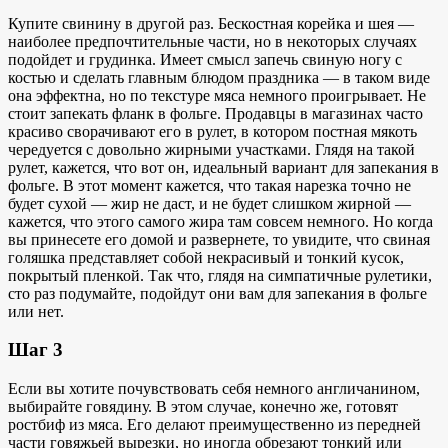
Купите свинину в другой раз. Бескостная корейка и шея —
наиболее предпочтительные части, но в некоторых случаях
подойдет и грудинка. Имеет смысл запечь свиную ногу с
костью и сделать главным блюдом праздника — в таком виде
она эффектна, но по текстуре мяса немного проигрывает. Не
стоит запекать фланк в фольге. Продавцы в магазинах часто
красиво сворачивают его в рулет, в котором постная мякоть
чередуется с довольно жирными участками. Глядя на такой
рулет, кажется, что вот он, идеальный вариант для запекания в
фольге. В этот момент кажется, что такая нарезка точно не
будет сухой — жир не даст, и не будет слишком жирной —
кажется, что этого самого жира там совсем немного. Но когда
вы принесете его домой и развернете, то увидите, что свиная
голяшка представляет собой некрасивый и тонкий кусок,
покрытый пленкой. Так что, глядя на симпатичные рулетики,
сто раз подумайте, подойдут они вам для запекания в фольге
или нет.
Шаг 3
Если вы хотите почувствовать себя немного англичанином,
выбирайте говядину. В этом случае, конечно же, готовят
ростбиф из мяса. Его делают преимущественно из передней
части говяжьей вырезки, но иногда обрезают тонкий или