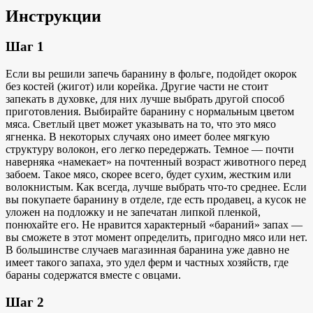
Инструкции
Шаг 1
Если вы решили запечь баранину в фольге, подойдет окорок
без костей (жигот) или корейка. Другие части не стоит
запекать в духовке, для них лучше выбрать другой способ
приготовления. Выбирайте баранину с нормальным цветом
мяса. Светлый цвет может указывать на то, что это мясо
ягненка. В некоторых случаях оно имеет более мягкую
структуру волокон, его легко передержать. Темное — почти
наверняка «намекает» на почтенный возраст животного перед
забоем. Такое мясо, скорее всего, будет сухим, жестким или
волокнистым. Как всегда, лучше выбрать что-то среднее. Если
вы покупаете баранину в отделе, где есть продавец, а кусок не
уложен на подложку и не запечатан липкой пленкой,
понюхайте его. Не нравится характерный «бараний» запах —
вы сможете в этот момент определить, пригодно мясо или нет.
В большинстве случаев магазинная баранина уже давно не
имеет такого запаха, это удел ферм и частных хозяйств, где
бараны содержатся вместе с овцами.
Шаг 2