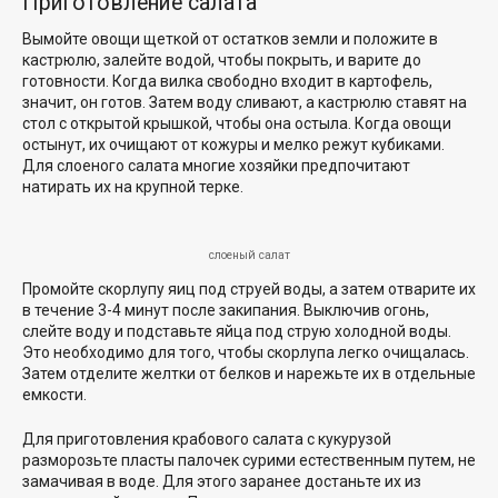
Приготовление салата
Вымойте овощи щеткой от остатков земли и положите в
кастрюлю, залейте водой, чтобы покрыть, и варите до
готовности. Когда вилка свободно входит в картофель,
значит, он готов. Затем воду сливают, а кастрюлю ставят на
стол с открытой крышкой, чтобы она остыла. Когда овощи
остынут, их очищают от кожуры и мелко режут кубиками.
Для слоеного салата многие хозяйки предпочитают
натирать их на крупной терке.
слоеный салат
Промойте скорлупу яиц под струей воды, а затем отварите их
в течение 3-4 минут после закипания. Выключив огонь,
слейте воду и подставьте яйца под струю холодной воды.
Это необходимо для того, чтобы скорлупа легко очищалась.
Затем отделите желтки от белков и нарежьте их в отдельные
емкости.
Для приготовления крабового салата с кукурузой
разморозьте пласты палочек сурими естественным путем, не
замачивая в воде. Для этого заранее достаньте их из