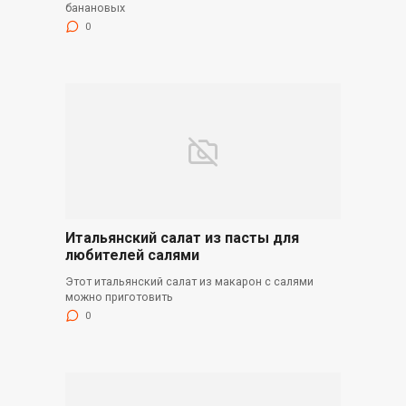
банановых
0
Итальянский салат из пасты для
любителей салями
Этот итальянский салат из макарон с салями
можно приготовить
0