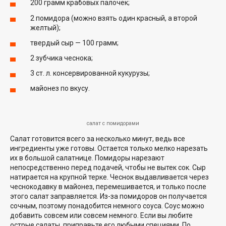
200 грамм крабовых палочек;
2 помидора (можно взять один красный, а второй
желтый);
твердый сыр — 100 грамм;
2 зубчика чеснока;
3 ст. л. консервированной кукурузы;
майонез по вкусу.
салат с помидорами
Салат готовится всего за несколько минут, ведь все
ингредиенты уже готовы. Остается только мелко нарезать
их в большой салатнице. Помидоры нарезают
непосредственно перед подачей, чтобы не вытек сок. Сыр
натирается на крупной терке. Чеснок выдавливается через
чеснокодавку в майонез, перемешивается, и только после
этого салат заправляется. Из-за помидоров он получается
сочным, поэтому понадобится немного соуса. Соус можно
добавить совсем или совсем немного. Если вы любите
острые салаты, приправьте его любыми специями. По