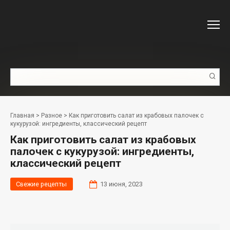
Перейти
к
контенту
Поиск:
Главная
>
Разное
>
Как приготовить салат из крабовых палочек с
кукурузой: ингредиенты, классический рецепт
Как приготовить салат из крабовых
палочек с кукурузой: ингредиенты,
классический рецепт
Свежие рецепты
13 июня, 2023