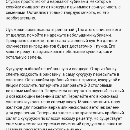
Огурцы просто моют и нарезают кубиками. Некоторые
хозяйки очищают их от кожуры и вынимают сочную часть с
семенами. Оставляют только твердую мякоть, но это
необязательно.
Лук можно использовать репчатый. Для этого очистите его
от шелухи, помойте и нарежьте небольшими кубиками.
Прекрасно освежает цвет салата зеленый лук. На данное
количество ингредиентов будет достаточно 1 пучка. Его
моют и режут на одинаковые небольшие кусочки, как и
остальную зелень.
Кукурузу выбирайте небольшую и сладкую. Открыв банку,
слейте жидкость в раковину, а саму кукурузу пересыпьте в
салатник. Оставшийся крабовый салат с рисом, кукурузой и
яйцом посолите, поперчите и заправьте 2-3 столовыми
ложками майонеза. Получается невероятно вкусный, сытный
и освежающий весенний салат. Перелейте его в красивый
салатник и украсьте по своему вкусу. Можно оставить пару
желтков для посыпки верха или несколько веточек зелени
для украшения. Теперь вы знаете, как приготовить крабовый
салат с кукурузой по классическому рецепту. Но существует
еще множество интересных сочетаний продуктов в салатах.
Давайте рассмотрим некоторые из них.