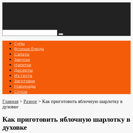
Перейти
к
контенту
Поиск:
Супы
Вторые блюда
Салаты
Закуски
Напитки
Десерты
Из теста
Заготовки
Маринады
Соусы
Главная
>
Разное
>
Как приготовить яблочную шарлотку в
духовке
Как приготовить яблочную шарлотку в
духовке