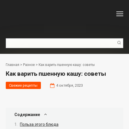
Перейти
к
контенту
Поиск:
Главная
>
Разное
>
Как варить пшенную кашу: советы
Как варить пшенную кашу: советы
Свежие рецепты
4 октября, 2023
Содержание
Польза этого блюда