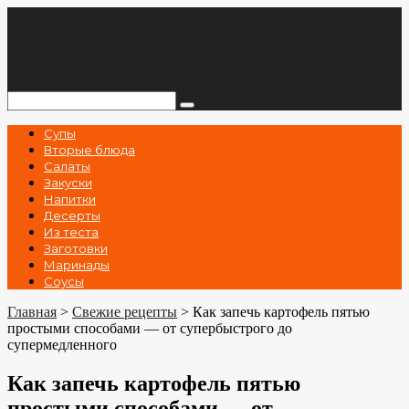
Перейти
к
контенту
Поиск:
Супы
Вторые блюда
Салаты
Закуски
Напитки
Десерты
Из теста
Заготовки
Маринады
Соусы
Главная
>
Свежие рецепты
>
Как запечь картофель пятью
простыми способами — от супербыстрого до
супермедленного
Как запечь картофель пятью
простыми способами — от