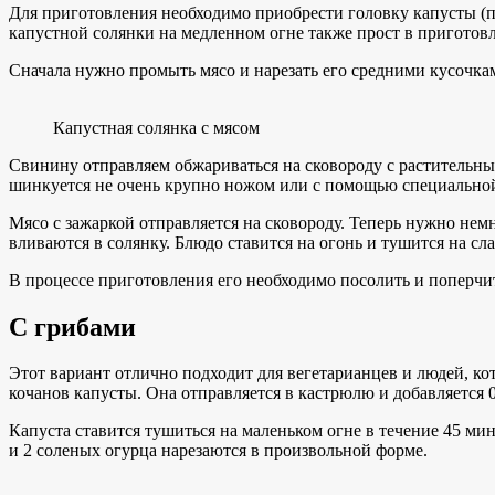
Для приготовления необходимо приобрести головку капусты (по
капустной солянки на медленном огне также прост в приготовл
Сначала нужно промыть мясо и нарезать его средними кусочк
Капустная солянка с мясом
Свинину отправляем обжариваться на сковороду с растительным 
шинкуется не очень крупно ножом или с помощью специальной
Мясо с зажаркой отправляется на сковороду. Теперь нужно немно
вливаются в солянку. Блюдо ставится на огонь и тушится на сла
В процессе приготовления его необходимо посолить и поперчит
С грибами
Этот вариант отлично подходит для вегетарианцев и людей, ко
кочанов капусты. Она отправляется в кастрюлю и добавляется 0
Капуста ставится тушиться на маленьком огне в течение 45 ми
и 2 соленых огурца нарезаются в произвольной форме.