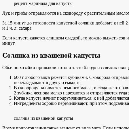
рецепт маринада для капусты
Лук и грибы отправляются на сковороду с растительным маслом
За 15 минут до готовности капустной солянки добавьте к ней 
и 1 ч. л. сахара.
Если капуста кажется слишком сладкой, то можно выжать сок 
минут.
Солянка из квашеной капусты
Обычно хозяйки привыкли готовить это блюдо из свежих овоще
600 г любого мяса режется кубиками. Сковорода отправляе
перекладывают в другую емкость.
В сковороду наливается немного масла, и сюда же отправ
2 зубчика чеснока мелко нарезаются и отправляются туда 
Когда капуста начнет подрумяниваться, к ней добавляется
Ингредиенты хорошо перемешивают, при этом подсаливая
солянка из квашеной капусты
Время приготовления также зависит от вида мяса. Если использ