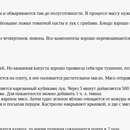
 и обжариваются там до полуготовности. В процессе массу нужн
2 большие ложки томатной пасты и лук с грибами. Блюдо хорошо
из четвертинок лимона. Все компоненты хорошо перемешиваются
й. Но квашеная капуста хорошо проявила себя при тушении, по
тся на плиту, в нее наливается растительное масло. Мясо отправ
ляется нарезанный кубиками лук. Через 5 минут добавляется 500
же. Для пикантности можно добавить 1 ч. л. тмина.
 вареное мясо. Затем одно зеленое яблоко очищается от кожуры и
 и посыпая перцем. Кастрюлю накрывают крышкой, и щи с мясо
уется курица, то время тушения сокращается почти в 2 раза.