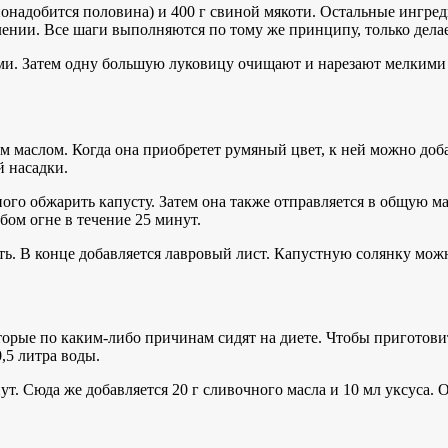
надобится половина) и 400 г свиной мякоти. Остальные ингреди
ении. Все шаги выполняются по тому же принципу, только делает
ами. Затем одну большую луковицу очищают и нарезают мелкими
маслом. Когда она приобретет румяный цвет, к ней можно добави
 насадки.
го обжарить капусту. Затем она также отправляется в общую масс
бом огне в течение 25 минут.
ь. В конце добавляется лавровый лист. Капустную солянку можно
торые по каким-либо причинам сидят на диете. Чтобы приготови
,5 литра воды.
нут. Сюда же добавляется 20 г сливочного масла и 10 мл уксуса