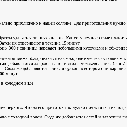
имально приближено к нашей солянке. Для приготовления нужно
бразом удаляется лишняя кислота. Капусту немного измельчают, ч
 Затем их отваривают в течение 15 минут.
гонь. 300 г свинины нарезают небольшими кусочками и обжарива
едиенты также обжариваются на сковороде вместе с остальными.
 же добавляются лавровый лист и ягоды можжевельника (5 шт.).
асты. Сюда же добавляются грибы и бульон, в котором они варилис
60 минут.
 в холодном виде.
естве первого. Чтобы его приготовить, нужно почистить и выпо
лю с холодной водой. Сюда же добавляется алтей и лавровый лист