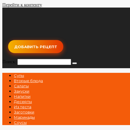
Перейти к контенту
ДОБАВИТЬ РЕЦЕПТ
Поиск:
Супы
Вторые блюда
Салаты
Закуски
Напитки
Десерты
Из теста
Заготовки
Маринады
Соусы