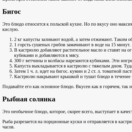
Бигос
Это блюдо относится к польской кухне. Но по вкусу оно макс
кислую.
2 кг капусты заливают водой, а затем отжимают. Таким о
1 горсть сушеных грибов замачивают в воде на 15 минут.
В кастрюлю добавляют растительное масло и ставят на о
кубиками и добавляются к мясу.
300 г ветчины и колбасы нарезаются кубиками. Эти ингр
Капуста выкладывается в кастрюлю с тяжелым дном. Туда
Затем 1 ч. л. идет на бигос. кумин и 2 ст. л. томатной п
Кастрюлю накрывают крышкой и тушат блюдо в течение 
Подавайте его как основное блюдо. Вкусен как в горячем, так и
Рыбная солянка
Это необычное блюдо, которое, скорее всего, выступает в кач
Рыба разрезается на порционные куски и отправляется в кастрю
часов.