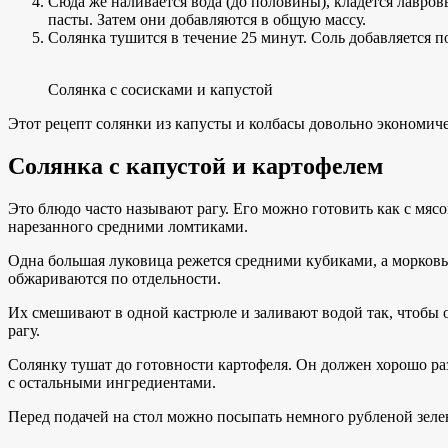
Сюда же наливается вода (до половины), кладется лавров
пасты. Затем они добавляются в общую массу.
Солянка тушится в течение 25 минут. Соль добавляется по
Солянка с сосисками и капустой
Этот рецепт солянки из капусты и колбасы довольно экономи
Солянка с капустой и картофелем
Это блюдо часто называют рагу. Его можно готовить как с мясо
нарезанного средними ломтиками.
Одна большая луковица режется средними кубиками, а морковь н
обжариваются по отдельности.
Их смешивают в одной кастрюле и заливают водой так, чтобы о
рагу.
Солянку тушат до готовности картофеля. Он должен хорошо раз
с остальными ингредиентами.
Перед подачей на стол можно посыпать немного рубленой зелен