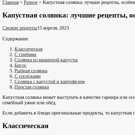
Главная
>
Разное
>
Капустная солянка: лучшие рецепты, особе
Капустная солянка: лучшие рецепты, о
Свежие рецепты
15 апреля, 2023
Содержание
Классическая
С грибами
Солянка из квашеной капусты
Бигос
Рыбная солянка
С сосисками
Солянка с капустой и картофелем
Простая солянка
Капустная солянка может выступать в качестве гарнира или ос
семейный ужин или обед.
Если добавить в блюдо оригинальные продукты, то капустная 
Классическая