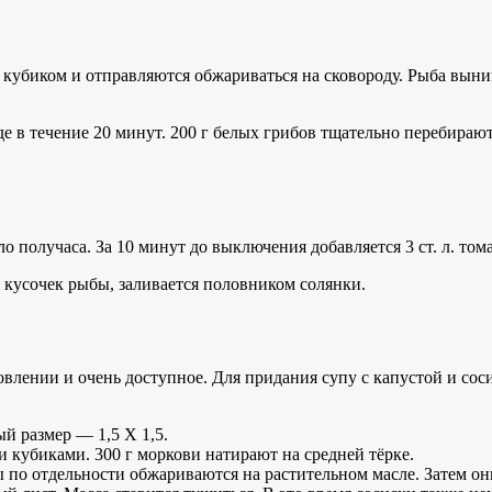
кубиком и отправляются обжариваться на сковороду. Рыба выним
де в течение 20 минут. 200 г белых грибов тщательно перебираю
 получаса. За 10 минут до выключения добавляется 3 ст. л. том
 кусочек рыбы, заливается половником солянки.
товлении и очень доступное. Для придания супу с капустой и с
й размер — 1,5 X 1,5.
и кубиками. 300 г моркови натирают на средней тёрке.
ы по отдельности обжариваются на растительном масле. Затем о