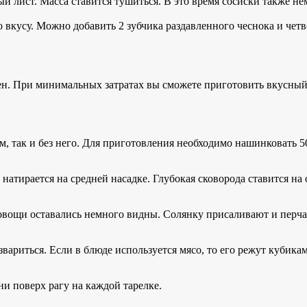
ый лист. Масса ставится тушиться. В это время сосиски также н
 вкусу. Можно добавить 2 зубчика раздавленного чеснока и четв
чен. При минимальных затратах вы сможете приготовить вкусны
м, так и без него. Для приготовления необходимо нашинковать 5
атирается на средней насадке. Глубокая сковорода ставится на 
вощи оставались немного видны. Солянку присаливают и перчат. 
вариться. Если в блюде используется мясо, то его режут кубика
и поверх рагу на каждой тарелке.