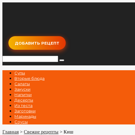
Перейти
к
контенту
ДОБАВИТЬ РЕЦЕПТ
Поиск:
Супы
Вторые блюда
Салаты
Закуски
Напитки
Десерты
Из теста
Заготовки
Маринады
Соусы
Главная
>
Свежие рецепты
>
Киш