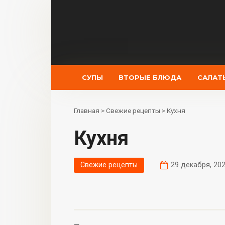
Перейти
к
контенту
СУПЫ
ВТОРЫЕ БЛЮДА
САЛАТ
Главная
>
Свежие рецепты
>
Кухня
Кухня
Свежие рецепты
29 декабря, 20