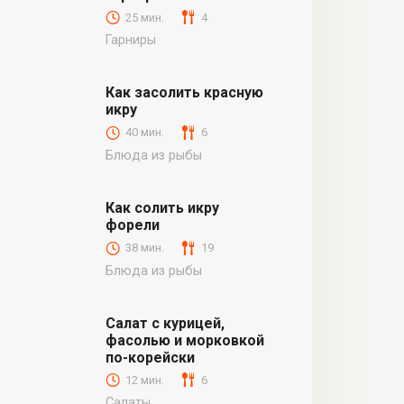
25 мин.
4
Гарниры
Как засолить красную
икру
40 мин.
6
Блюда из рыбы
Как солить икру
форели
38 мин.
19
Блюда из рыбы
Салат с курицей,
фасолью и морковкой
по-корейски
12 мин.
6
Салаты