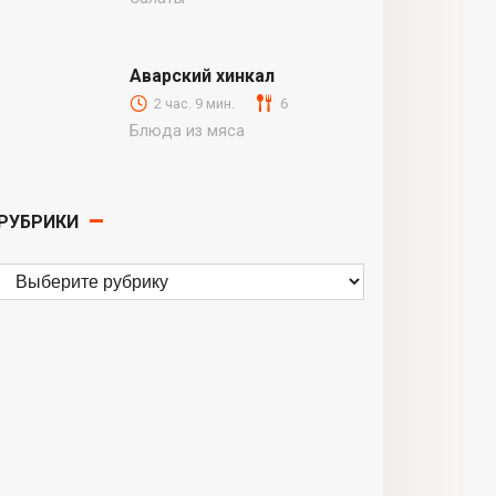
Аварский хинкал
2 час. 9 мин.
6
Блюда из мяса
РУБРИКИ
Рубрики