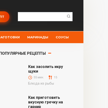
Поиск:
ПТ
ЗАГОТОВКИ
МАРИНАДЫ
СОУСЫ
ПОПУЛЯРНЫЕ РЕЦЕПТЫ
Как засолить икру
щуки
55 мин.
15
Блюда из рыбы
Как приготовить
вкусную гречку на
гарнир