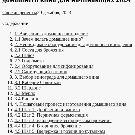
Свежие рецепты
29 декабря, 2023
Содержание
1. Введение в домашнее виноделие
1.1 Зачем делать домашнее вино?
2. Необходимое оборудование для домашнего виноделия
2.1 Сосуд для брожения
2.2 Шлюз
2.3 Гидрометр
2.4 Оборудование для сифонирования
2.5 Санирующий раствор
3. Выбор винограда для домашнего вина
3.1 Каберне Совиньон
3.2 Шардоне
3.3 Мерло
3.4 Рислинг
4. Пошаговый процесс изготовления домашнего вина
4.1 Шаг 1: Дробление и выемка
4.2 Шаг 2: Первичная ферментация
4.3 Шаг 3: наблюдение за процессом брожения
4.4 Шаг 4: Вторичное брожение
4.5 Шаг 5: Выдержка и розлив по бутылкам