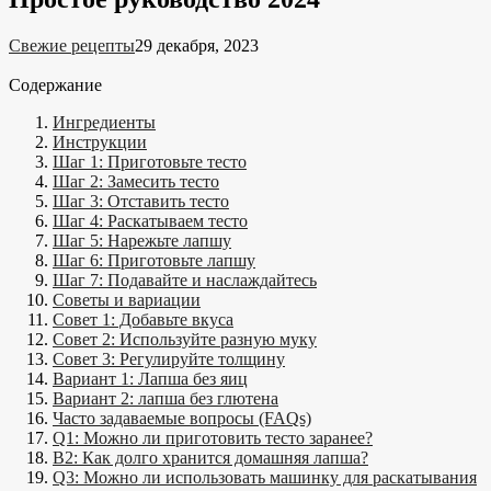
Свежие рецепты
29 декабря, 2023
Содержание
Ингредиенты
Инструкции
Шаг 1: Приготовьте тесто
Шаг 2: Замесить тесто
Шаг 3: Отставить тесто
Шаг 4: Раскатываем тесто
Шаг 5: Нарежьте лапшу
Шаг 6: Приготовьте лапшу
Шаг 7: Подавайте и наслаждайтесь
Советы и вариации
Совет 1: Добавьте вкуса
Совет 2: Используйте разную муку
Совет 3: Регулируйте толщину
Вариант 1: Лапша без яиц
Вариант 2: лапша без глютена
Часто задаваемые вопросы (FAQs)
Q1: Можно ли приготовить тесто заранее?
В2: Как долго хранится домашняя лапша?
Q3: Можно ли использовать машинку для раскатывания