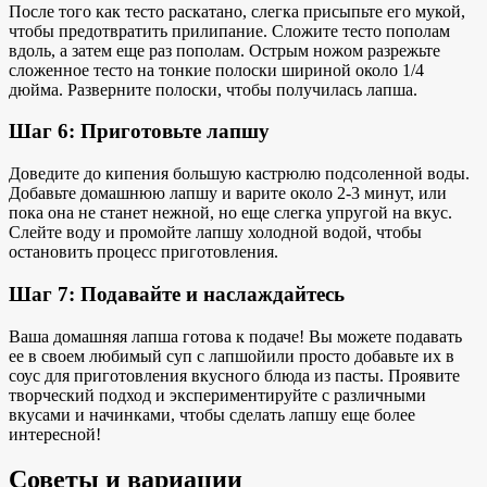
После того как тесто раскатано, слегка присыпьте его мукой,
чтобы предотвратить прилипание. Сложите тесто пополам
вдоль, а затем еще раз пополам. Острым ножом разрежьте
сложенное тесто на тонкие полоски шириной около 1/4
дюйма. Разверните полоски, чтобы получилась лапша.
Шаг 6: Приготовьте лапшу
Доведите до кипения большую кастрюлю подсоленной воды.
Добавьте домашнюю лапшу и варите около 2-3 минут, или
пока она не станет нежной, но еще слегка упругой на вкус.
Слейте воду и промойте лапшу холодной водой, чтобы
остановить процесс приготовления.
Шаг 7: Подавайте и наслаждайтесь
Ваша домашняя лапша готова к подаче! Вы можете подавать
ее в своем
любимый суп с лапшой
или просто добавьте их в
соус для приготовления
вкусного блюда из пасты
. Проявите
творческий подход и экспериментируйте с различными
вкусами и начинками, чтобы сделать лапшу еще более
интересной!
Советы и вариации