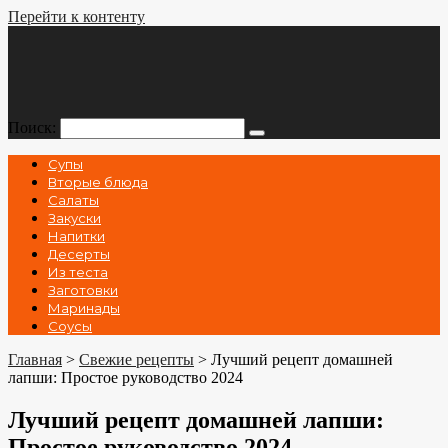
Перейти к контенту
Поиск:
Супы
Вторые блюда
Салаты
Закуски
Напитки
Десерты
Из теста
Заготовки
Маринады
Соусы
Главная
>
Свежие рецепты
>
Лучший рецепт домашней
лапши: Простое руководство 2024
Лучший рецепт домашней лапши:
Простое руководство 2024