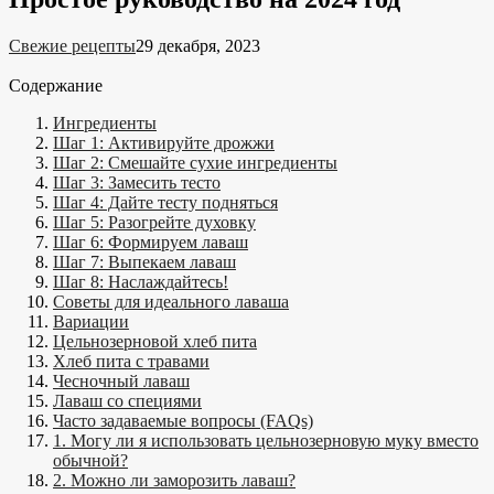
Свежие рецепты
29 декабря, 2023
Содержание
Ингредиенты
Шаг 1: Активируйте дрожжи
Шаг 2: Смешайте сухие ингредиенты
Шаг 3: Замесить тесто
Шаг 4: Дайте тесту подняться
Шаг 5: Разогрейте духовку
Шаг 6: Формируем лаваш
Шаг 7: Выпекаем лаваш
Шаг 8: Наслаждайтесь!
Советы для идеального лаваша
Вариации
Цельнозерновой хлеб пита
Хлеб пита с травами
Чесночный лаваш
Лаваш со специями
Часто задаваемые вопросы (FAQs)
1. Могу ли я использовать цельнозерновую муку вместо
обычной?
2. Можно ли заморозить лаваш?