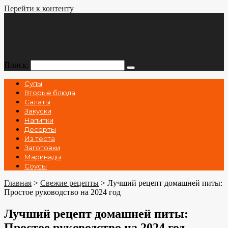
Перейти к контенту
Поиск:
Супы
Вторые блюда
Салаты
Закуски
Напитки
Десерты
Из теста
Заготовки
Маринады
Соусы
Главная
>
Свежие рецепты
>
Лучший рецепт домашней питы:
Простое руководство на 2024 год
Лучший рецепт домашней питы:
Простое руководство на 2024 год