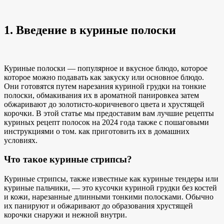
1. Введение в куриные полоски
Куриные полоски — популярное
и вкусное блюдо, которое
которое можно подавать как закуску или основное блюдо.
Они готовятся путем нарезания куриной грудки на тонкие
полоски, обмакивания их в
ароматной панировке
а затем
обжаривают до золотисто-коричневого цвета и хрустящей
корочки. В этой статье мы предоставим вам лучшие рецепты
куриных
рецепт полосок на 2024 год
а также
с пошаговыми
инструкциями о том.
как приготовить их
в домашних
условиях.
Что такое куриные стрипсы?
Куриные стрипсы, также известные как куриные тендеры или
куриные пальчики, — это кусочки куриной грудки без костей
и кожи, нарезанные длинными тонкими полосками. Обычно
их панируют и обжаривают до образования хрустящей
корочки снаружи и нежной внутри.