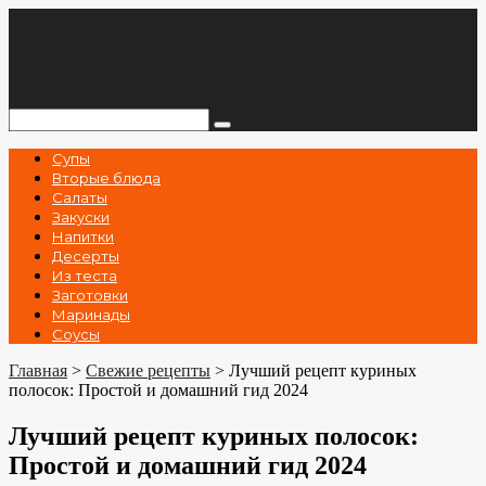
Перейти
к
контенту
Поиск:
Супы
Вторые блюда
Салаты
Закуски
Напитки
Десерты
Из теста
Заготовки
Маринады
Соусы
Главная
>
Свежие рецепты
>
Лучший рецепт куриных
полосок: Простой и домашний гид 2024
Лучший рецепт куриных полосок:
Простой и домашний гид 2024