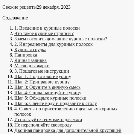
Свежие рецепты
29 декабря, 2023
Содержание
1. Введение в куриные полоски
Что такое куриные стрипсы?
Зачем готовить домашние куриные полоски?
2. Ингредиенты для куриных полосок
Куриная грудка
Панировка
Яичная заливка
Масло для жарки
3. Пошаговые инструкции
Шаг 1: Подготовьте курицу
Шаг 2: Приправьте курицу
Шаг 3: Окуните в яичную смесь
Шаг 4: Снова панируйте курицу
Шаг 5: Обжарьте куриные полоски
Шаг 6: Слейте воду и подавайте к столу
4. Советы по приготовлению идеальных куриных
полосок
Используйте термометр для мяса
Не переполняйте сковороду
Двойная панировка для дополнительной хрустящей