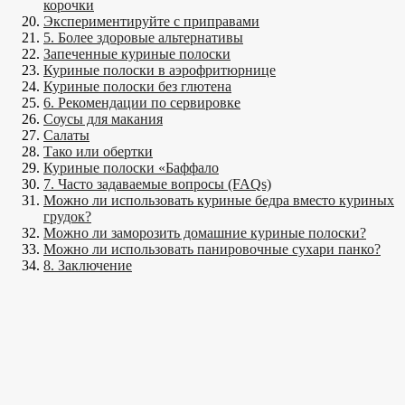
корочки
Экспериментируйте с приправами
5. Более здоровые альтернативы
Запеченные куриные полоски
Куриные полоски в аэрофритюрнице
Куриные полоски без глютена
6. Рекомендации по сервировке
Соусы для макания
Салаты
Тако или обертки
Куриные полоски «Баффало
7. Часто задаваемые вопросы (FAQs)
Можно ли использовать куриные бедра вместо куриных
грудок?
Можно ли заморозить домашние куриные полоски?
Можно ли использовать панировочные сухари панко?
8. Заключение