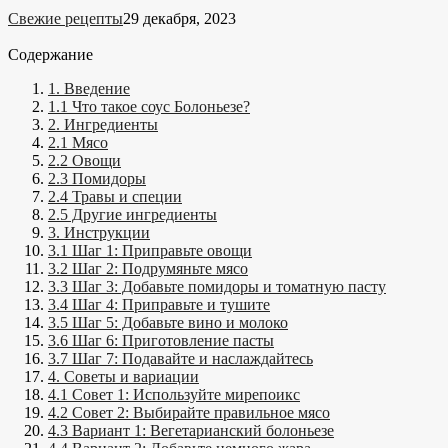
Свежие рецепты
29 декабря, 2023
Содержание
1. Введение
1.1 Что такое соус Болоньезе?
2. Ингредиенты
2.1 Мясо
2.2 Овощи
2.3 Помидоры
2.4 Травы и специи
2.5 Другие ингредиенты
3. Инструкции
3.1 Шаг 1: Приправьте овощи
3.2 Шаг 2: Подрумяньте мясо
3.3 Шаг 3: Добавьте помидоры и томатную пасту
3.4 Шаг 4: Приправьте и тушите
3.5 Шаг 5: Добавьте вино и молоко
3.6 Шаг 6: Приготовление пасты
3.7 Шаг 7: Подавайте и наслаждайтесь
4. Советы и вариации
4.1 Совет 1: Используйте мирепоикс
4.2 Совет 2: Выбирайте правильное мясо
4.3 Вариант 1: Вегетарианский болоньезе