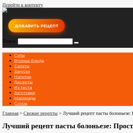
Перейти к контенту
ДОБАВИТЬ РЕЦЕПТ
Поиск:
Супы
Вторые блюда
Салаты
Закуски
Напитки
Десерты
Из теста
Заготовки
Маринады
Соусы
Главная
>
Свежие рецепты
>
Лучший рецепт пасты болоньезе:
Лучший рецепт пасты болоньезе: Прост