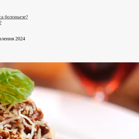
са болоньезе?
?