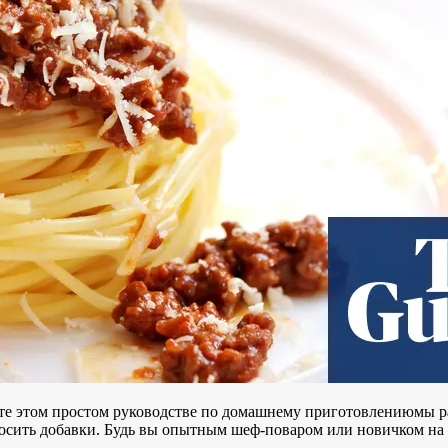
йте
этом простом руководстве по домашнему приготовлению
мы р
осить добавки. Будь вы опытным шеф-поваром или новичком на ку