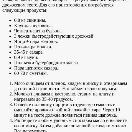
дрожжевом тесте. Для его приготовления потребуются
следующие продукты:
0,8 кг свинины.
Крупная луковица.
Четверть литра бульона.
3 ложки быстродействующих дрожжей.
Яйцо + пара желтков.
Пол-литра молока.
35-45 г сахара.
0,9 кг муки.
Полпачки бутербродного масла.
Пара щепоток сахара.
60-70 г сметаны.
Мясо очищаем от пленок, кладем в миску и отвариваем
до полной готовности. Это займет около получаса.
Молоко наливаем в кастрюлю, ставим на плиту и
нагреваем до 35-40 градусов.
Отлейте половину порции в отдельную емкость и
смешайте дрожжи с чайной ложкой сахара. Через 10
минут на тесте должна появиться пенная шапочка.
Растворите любым удобным способом масло и вылейте
его в миску. Затем добавьте оставшийся сахар и молоко.
Все перемешать.