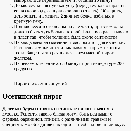
майоран. Все перемешиваем и готовим 15 минут.
Добавляем квашеную капусту (перед тем как отправить
ее на сковороду, ее нужно хорошо отжать). Обжарить,
дать остыть и вмешать 2 яичных белка, взбитых в
крепкую пену.
Поднявшееся тесто делим на две части, при этом одна
должна быть чуть больше второй. Большую раскатываем
в пласт так, чтобы толщина была около сантиметра.
Выкладываем на смазанный маслом лист для выпечки.
Распределяем начинку и накрываем вторым пластом
теста. Защепляем края и смазываем мясной пирог
желтком.
Выпекаем в течение 25-30 минут при температуре 200
градусов.
Пирог с мясом и капустой
Осетинский пирог
Далее мы будем готовить осетинские пироги с мясом в
духовке. Рецепты такого блюда могут быть разными: с
фаршем, бараниной, птицей, с различными травами и
специями. Но объединяет их одно — необыкновенный вкус.