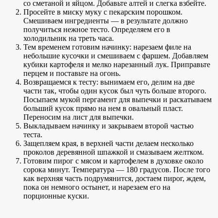
со сметаной и яйцом. Добавьте алтей и слегка взбейте.
Просейте в миску муку с пекарским порошком.
Смешиваем ингредиенты — в результате должно
получиться нежное тесто. Определяем его в
холодильник на треть часа.
Тем временем готовим начинку: нарезаем филе на
небольшие кусочки и смешиваем с фаршем. Добавляем
кубики картофеля и мелко нарезанный лук. Приправьте
перцем и поставьте на огонь.
Возвращаемся к тесту: вынимаем его, делим на две
части так, чтобы один кусок был чуть больше второго.
Посыпаем мукой пергамент для выпечки и раскатываем
больший кусок прямо на нем в овальный пласт.
Переносим на лист для выпечки.
Выкладываем начинку и закрываем второй частью
теста.
Защепляем края, в верхней части делаем несколько
проколов деревянной шпажкой и смазываем желтком.
Готовим пирог с мясом и картофелем в духовке около
сорока минут. Температура — 180 градусов. После того
как верхняя часть подрумянится, достаем пирог, ждем,
пока он немного остынет, и нарезаем его на
порционные куски.