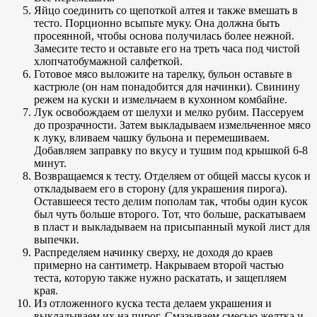
Яйцо соединить со щепоткой алтея и также вмешать в
тесто. Порционно всыпьте муку. Она должна быть
просеянной, чтобы основа получилась более нежной.
Замесите тесто и оставьте его на треть часа под чистой
хлопчатобумажной салфеткой.
Готовое мясо выложите на тарелку, бульон оставьте в
кастрюле (он нам понадобится для начинки). Свинину
режем на куски и измельчаем в кухонном комбайне.
Лук освобождаем от шелухи и мелко рубим. Пассеруем
до прозрачности. Затем выкладываем измельченное мясо
к луку, вливаем чашку бульона и перемешиваем.
Добавляем заправку по вкусу и тушим под крышкой 6-8
минут.
Возвращаемся к тесту. Отделяем от общей массы кусок и
откладываем его в сторону (для украшения пирога).
Оставшееся тесто делим пополам так, чтобы один кусок
был чуть больше второго. Тот, что больше, раскатываем
в пласт и выкладываем на присыпанный мукой лист для
выпечки.
Распределяем начинку сверху, не доходя до краев
примерно на сантиметр. Накрываем второй частью
теста, которую также нужно раскатать, и защепляем
края.
Из отложенного куска теста делаем украшения и
выкладываем их на пирог. Смазываем смесью желтка и