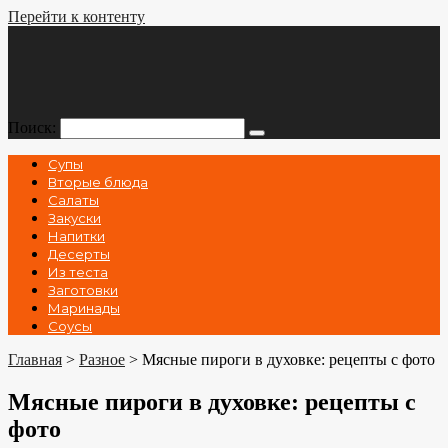
Перейти к контенту
Поиск:
Супы
Вторые блюда
Салаты
Закуски
Напитки
Десерты
Из теста
Заготовки
Маринады
Соусы
Главная
>
Разное
>
Мясные пироги в духовке: рецепты с фото
Мясные пироги в духовке: рецепты с
фото