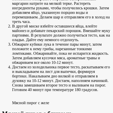
маргарин натрите на мелкой терке. Растереть
ингредиенты руками, чтобы получились крошки. Затем
добавляем яйцо, указанную порцию воды и
перемешиваем. Делаем шар и отправляем его в холод на
треть часа.
В другой миске взбейте оставшиеся яйца, влейте
майонез и добавьте пекарский порошок. Вмешайте муку
партиями. В результате должно получиться тесто, как на
оладьи. Дайте ему немного отдохнуть.
Обжарьте кубики лука в течение пары минут, затем
положите к нему грибы, нарезанные тонкими
ломтиками. Обжаривайте, пока не испарится жидкость.
Затем добавляем кусочки мяса, ароматные травы и
обжариваем все около 10-12 минут.
Достаем из холодильника первое тесто, раскатываем его
и выкладываем на лист для выпечки, формируя
бортики. Накалываем дно вилкой и отправляем в
духовку на 10-12 минут. Достаем, наполняем начинкой.
Снова замешиваем второе тесто и выливаем на пирог.
Готовим 40 минут при температуре 180 градусов.
Мясной пирог с желе