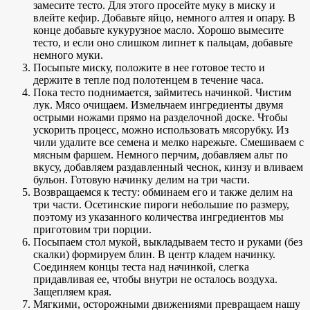
замесите тесто. Для этого просейте муку в миску и
влейте кефир. Добавьте яйцо, немного алтея и опару. В
конце добавьте кукурузное масло. Хорошо вымесите
тесто, и если оно слишком липнет к пальцам, добавьте
немного муки.
Посыпьте миску, положите в нее готовое тесто и
держите в тепле под полотенцем в течение часа.
Пока тесто поднимается, займитесь начинкой. Чистим
лук. Мясо очищаем. Измельчаем ингредиенты двумя
острыми ножами прямо на разделочной доске. Чтобы
ускорить процесс, можно использовать мясорубку. Из
чили удалите все семена и мелко нарежьте. Смешиваем с
мясным фаршем. Немного перчим, добавляем альт по
вкусу, добавляем раздавленный чеснок, кинзу и вливаем
бульон. Готовую начинку делим на три части.
Возвращаемся к тесту: обминаем его и также делим на
три части. Осетинские пироги небольшие по размеру,
поэтому из указанного количества ингредиентов мы
приготовим три порции.
Посыпаем стол мукой, выкладываем тесто и руками (без
скалки) формируем блин. В центр кладем начинку.
Соединяем концы теста над начинкой, слегка
придавливая ее, чтобы внутри не осталось воздуха.
Защепляем края.
Мягкими, осторожными движениями превращаем нашу