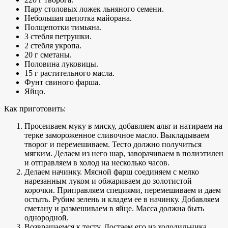
Пару столовых ложек льняного семени.
Небольшая щепотка майорана.
Полщепотки тимьяна.
3 стебля петрушки.
2 стебля укропа.
20 г сметаны.
Половина луковицы.
15 г растительного масла.
Фунт свиного фарша.
Яйцо.
Как приготовить:
Просеиваем муку в миску, добавляем альт и натираем на
терке замороженное сливочное масло. Выкладываем
творог и перемешиваем. Тесто должно получиться
мягким. Делаем из него шар, заворачиваем в полиэтилен
и отправляем в холод на несколько часов.
Делаем начинку. Мясной фарш соединяем с мелко
нарезанным луком и обжариваем до золотистой
корочки. Приправляем специями, перемешиваем и даем
остыть. Рубим зелень и кладем ее в начинку. Добавляем
сметану и размешиваем в яйце. Масса должна быть
однородной.
Возвращаемся к тесту. Достаем его из холодильника,