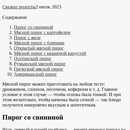
Свежие рецепты
2 июля, 2023
Содержание
Пирог со свининой
Мясной пирог с картофелем
Пирог с желе
Мясной пирог с блинами
Открытый мясной пирог
Мясной пирог с квашеной капустой
Осетинский пирог
Румынский мясной пирог
Греческий мясной пирог
Американский пирог
Мясной пирог можно приготовить на любом тесте:
дрожжевом, слоеном, песочном, кефирном и т. д. Главное
условие в этом случае — чтобы основа была тонкой. И при
этом желательно, чтобы начинка была сочной — так блюдо
получится невероятно вкусным и аппетитным.
Пирог со свининой
Итак, первый в нашей подборке — рецепт мясного пирога на