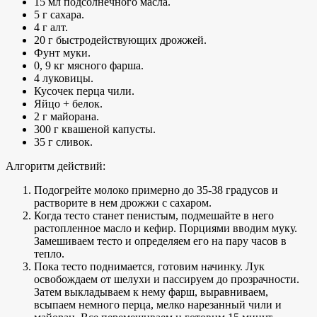
15 мл подсолнечного масла.
5 г сахара.
4 г алт.
20 г быстродействующих дрожжей.
Фунт муки.
0, 9 кг мясного фарша.
4 луковицы.
Кусочек перца чили.
Яйцо + белок.
2 г майорана.
300 г квашеной капусты.
35 г сливок.
Алгоритм действий:
Подогрейте молоко примерно до 35-38 градусов и
растворите в нем дрожжи с сахаром.
Когда тесто станет пенистым, подмешайте в него
растопленное масло и кефир. Порциями вводим муку.
Замешиваем тесто и определяем его на пару часов в
тепло.
Пока тесто поднимается, готовим начинку. Лук
освобождаем от шелухи и пассируем до прозрачности.
Затем выкладываем к нему фарш, выравниваем,
всыпаем немного перца, мелко нарезанный чили и