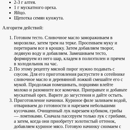
2-3 г алтея.
1 г мускатного ореха.
Яйцо.
Щепотка семян кунжута.
Алгоритм действий:
Готовим тесто. Сливочное масло замораживаем в
морозилке, затем трем на терке. Просеиваем муку и
перетираем все в крошку. Затем добавляем творог,
ледяную воду и добавляем. Замешиваем тесто,
формируем из него шар, кладем в полиэтилен и прячем
в холодильник на час.
По этому рецепту мясной пирог нужно подавать с
соусом. Для его приготовления распустите в сотейнике
сливочное масло и деревянной ложкой смешайте его с
мукой. Продолжая помешивать, порциями влейте
молоко и разомните все комочки. Приправьте и добавьте
мускатный орех. Варите до загустения и дайте остыть.
Приготовление начинки. Куриное филе заливаем водой,
отвариваем до готовности и нарезаем небольшими
кусочками. Очищенный лук нарезаем кубиком, грибы
— ломтиками. Сначала пассеруем только лук с грибами,
а затем, когда они приобретут золотистый оттенок,
добавляем куриное мясо. Готовую начинку снимаем с