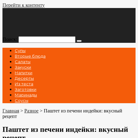
Перейти к контенту
Поиск:
Супы
Вторые блюда
Салаты
Закуски
Напитки
Десерты
Из теста
Заготовки
Маринады
Соусы
Главная
>
Разное
>
Паштет из печени индейки: вкусный
рецепт
Паштет из печени индейки: вкусный
рецепт