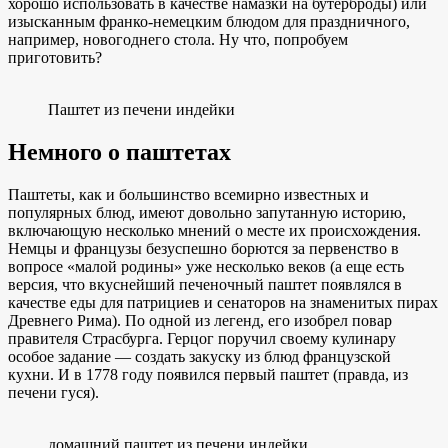
хорошо использовать в качестве намазки на бутерброды) или
изысканным франко-немецким блюдом для праздничного,
например, новогоднего стола. Ну что, попробуем
приготовить?
Паштет из печени индейки
Немного о паштетах
Паштеты, как и большинство всемирно известных и
популярных блюд, имеют довольно запутанную историю,
включающую несколько мнений о месте их происхождения.
Немцы и французы безуспешно борются за первенство в
вопросе «малой родины» уже несколько веков (а еще есть
версия, что вкуснейший печеночный паштет появлялся в
качестве еды для патрициев и сенаторов на знаменитых пирах
Древнего Рима). По одной из легенд, его изобрел повар
правителя Страсбурга. Герцог поручил своему кулинару
особое задание — создать закуску из блюд французской
кухни. И в 1778 году появился первый паштет (правда, из
печени гуся).
домашний паштет из печени индейки