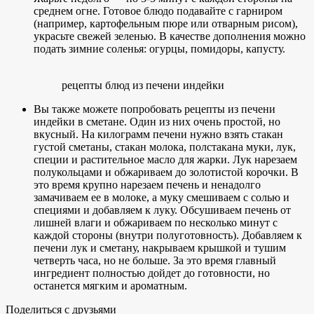
среднем огне. Готовое блюдо подавайте с гарниром
(например, картофельным пюре или отварным рисом),
украсьте свежей зеленью. В качестве дополнения можно
подать зимние соленья: огурцы, помидоры, капусту.
рецепты блюд из печени индейки
Вы также можете попробовать рецепты из печени
индейки в сметане. Один из них очень простой, но
вкусный. На килограмм печени нужно взять стакан
густой сметаны, стакан молока, полстакана муки, лук,
специи и растительное масло для жарки. Лук нарезаем
полукольцами и обжариваем до золотистой корочки. В
это время крупно нарезаем печень и ненадолго
замачиваем ее в молоке, а муку смешиваем с солью и
специями и добавляем к луку. Обсушиваем печень от
лишней влаги и обжариваем по несколько минут с
каждой стороны (внутри полуготовность). Добавляем к
печени лук и сметану, накрываем крышкой и тушим
четверть часа, но не больше. За это время главный
ингредиент полностью дойдет до готовности, но
останется мягким и ароматным.
Поделиться с друзьями