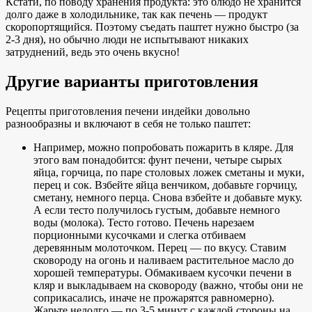
Кстати, по поводу хранения продукта: это блюдо не хранится
долго даже в холодильнике, так как печень — продукт
скоропортящийся. Поэтому съедать паштет нужно быстро (за
2-3 дня), но обычно люди не испытывают никаких
затруднений, ведь это очень вкусно!
Другие варианты приготовления
Рецепты приготовления печени индейки довольно
разнообразны и включают в себя не только паштет:
Например, можно попробовать пожарить в кляре. Для
этого вам понадобится: фунт печени, четыре сырых
яйца, горчица, по паре столовых ложек сметаны и муки,
перец и сок. Взбейте яйца венчиком, добавьте горчицу,
сметану, немного перца. Снова взбейте и добавьте муку.
А если тесто получилось густым, добавьте немного
воды (молока). Тесто готово. Печень нарезаем
порционными кусочками и слегка отбиваем
деревянным молоточком. Перец — по вкусу. Ставим
сковороду на огонь и наливаем растительное масло до
хорошей температуры. Обмакиваем кусочки печени в
кляр и выкладываем на сковороду (важно, чтобы они не
соприкасались, иначе не прожарятся равномерно).
Жарьте недолго — по 3-5 минут с каждой стороны на