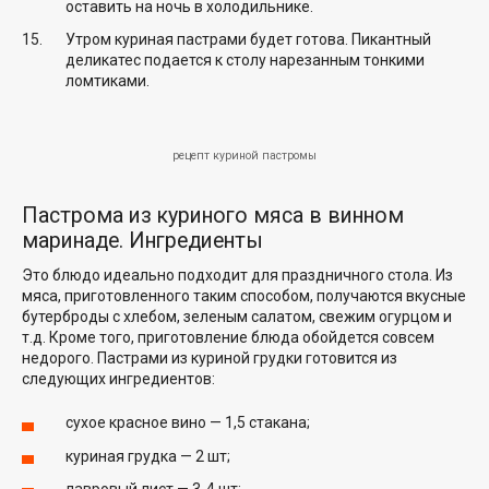
оставить на ночь в холодильнике.
Утром куриная пастрами будет готова. Пикантный
деликатес подается к столу нарезанным тонкими
ломтиками.
рецепт куриной пастромы
Пастрома из куриного мяса в винном
маринаде. Ингредиенты
Это блюдо идеально подходит для праздничного стола. Из
мяса, приготовленного таким способом, получаются вкусные
бутерброды с хлебом, зеленым салатом, свежим огурцом и
т.д. Кроме того, приготовление блюда обойдется совсем
недорого. Пастрами из куриной грудки готовится из
следующих ингредиентов:
сухое красное вино — 1,5 стакана;
куриная грудка — 2 шт;
лавровый лист — 3-4 шт;