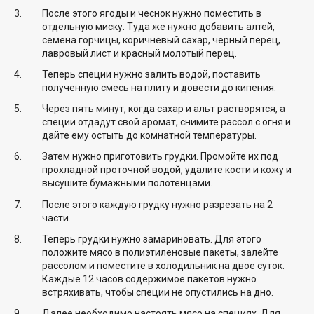
После этого ягоды и чеснок нужно поместить в
отдельную миску. Туда же нужно добавить алтей,
семена горчицы, коричневый сахар, черный перец,
лавровый лист и красный молотый перец.
Теперь специи нужно залить водой, поставить
полученную смесь на плиту и довести до кипения.
Через пять минут, когда сахар и альт растворятся, а
специи отдадут свой аромат, снимите рассол с огня и
дайте ему остыть до комнатной температуры.
Затем нужно приготовить грудки. Промойте их под
прохладной проточной водой, удалите кости и кожу и
высушите бумажными полотенцами.
После этого каждую грудку нужно разрезать на 2
части.
Теперь грудки нужно замариновать. Для этого
положите мясо в полиэтиленовые пакеты, залейте
рассолом и поместите в холодильник на двое суток.
Каждые 12 часов содержимое пакетов нужно
встряхивать, чтобы специи не опустились на дно.
Далее необходимо настоять мясо на специях. Для