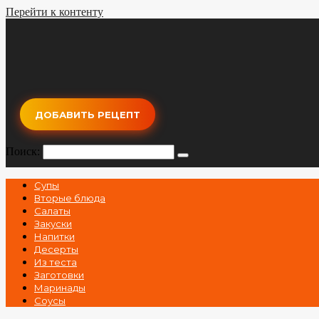
Перейти к контенту
ДОБАВИТЬ РЕЦЕПТ
Поиск:
Супы
Вторые блюда
Салаты
Закуски
Напитки
Десерты
Из теста
Заготовки
Маринады
Соусы