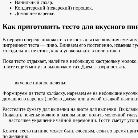
Ванильный сахар.
Кондитерский (пекарский) порошок.
Домашнее варенье.
Как приготовить тесто для вкусного пи
В первую очередь положите в емкость для смешивания сметану
ингредиент теста — пиво. Вливаем его постепенно, изменяя гус
холодильник не стоит, как и упаковывать в полиэтилен.
Пока тесто отдыхает, налейте в небольшую кастрюльку молоко,
плите еще 6 минут и выключаем газ. Даем глазури остыть.
вкусное пивное печенье
Формируем из теста колбаску, нарезаем ее на небольшие кусо
домашнего варенья (любого джема или другой сладкой начинки
Расстелите бумагу для выпечки на листе для выпечки. Выкладыв
Подавать печенье можно в разном виде: полить молочной глазу
— настоящее украшение чайной церемонии. Гости сметут угощен
Кстати, тесто на пиве может быть слоеным, если во время приг
по желанию.