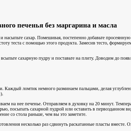
вного печенья без маргарина и масла
 и насыпьте сахар. Помешивая, постепенно добавьте просеянную
тоту теста с помощью этого продукта. Замесив тесто, формируем
 всыпьте сахарную пудру и поставьте на плиту. Доводим до поя
чки. Каждый ломтик немного разминаем пальцами, делая углубле
).
аем на нее печенье. Отправляем в духовку на 20 минут. Темпера
рью, посыпать сахарной пудрой или оставить в первозданном вид
ие со стола раньше, чем вы это заметите.
отовления несколько раз сдвинуть раскатанные пласты вместе. О