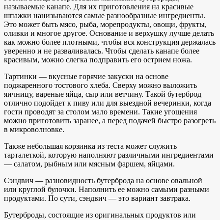
называемые канапе. Для их приготовления на красивые
шпажки нанизываются самые разнообразные ингредиенты.
Это может быть мясо, рыба, морепродукты, овощи, фрукты,
оливки и многое другое. Основание и верхушку лучше делать
как можно более плотными, чтобы вся конструкция держалась
уверенно и не разваливалась. Чтобы сделать канапе более
красивым, можно слегка подправить его острием ножа.
Тартинки — вкусные горячие закуски на основе
поджаренного тостового хлеба. Сверху можно выложить
яичницу, вареные яйца, сыр или ветчину. Такой бутерброд
отлично подойдет к пиву или для выездной вечеринки, когда
гости проводят за столом мало времени. Такие угощения
можно приготовить заранее, а перед подачей быстро разогреть
в микроволновке.
Также небольшая корзинка из теста может служить
тарталеткой, которую наполняют различными ингредиентами
— салатом, рыбным или мясным фаршем, яйцами.
Сэндвич — разновидность бутерброда на основе овальной
или круглой булочки. Наполнить ее можно самыми разными
продуктами. По сути, сэндвич — это вариант завтрака.
Бутерброды, состоящие из оригинальных продуктов или