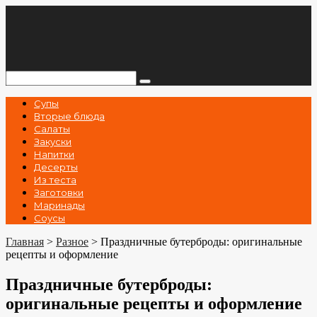
Перейти
к
контенту
Поиск:
Супы
Вторые блюда
Салаты
Закуски
Напитки
Десерты
Из теста
Заготовки
Маринады
Соусы
Главная
>
Разное
>
Праздничные бутерброды: оригинальные
рецепты и оформление
Праздничные бутерброды:
оригинальные рецепты и оформление