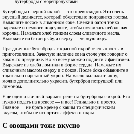
Бутерброды с морепродуктами
Бутерброды с черной икрой — это превосходно. Это очень
вкусный деликатес, который обязательно понравится гостям.
Вымочите лосось в лимонном соке. Свежий батон тонко
нарежьте и немного подсушите, чтобы появилась небольшая
корочка. Намажьте хлеб тонким слоем сливочного масла.
Выложите на батон рыбу, а сверху — черную икру.
Праздничные бутерброды с красной икрой очень просты в
приготовлении. Зачастую наличие ее на столе уже говорит о
каком-то празднике. Но ко всему можно подойти с фантазией.
Вырежьте из хлеба ломтики в форме сердца. Намажьте их
сливочным маслом сверху и с боков. После бока обмакните в
тщательно нарезанный укроп. На масло выложите икру,
можно дополнительно украсить бутерброд петрушкой или
лимоном.
Еще один отличный вариант рецепта бутерброда с икрой. Его
нужно подать на крекере — и все! Гениально и просто.
Главное — не брать крекер с каким-то специфическим
вкусом, чтобы не испортить эффект от икры.
С овощами тоже вкусно