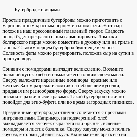
Бутерброд с овощами
Простые праздничные бутерброды можно приготовить с
маринованным красным перцем и сыром фета. Этот сыр
похож на наш прессованный плавленый творог. Сладость
перца будет прекрасно с ним гармонировать. Ломтики
болгарского перца можно поместить в духовку или на гриль и
запечь. С таким перцем бутерброд будет еще вкуснее.
Соленость феты можно регулировать, положив сыр на сутки в
простую воду.
Сэндвич с помидорами выглядит великолепно. Возьмите
большой кусок хлеба и намажьте его тонким слоем масла.
Сверху выложите нарезанные помидоры, красные или
желтые. Затем разрежьте ломтик на небольшие кусочки,
придавая им разнообразную форму. Сверху закуску можно
посыпать различными травами. Такой бутерброд отлично
подойдет для этно-буфета или во время загородных пикников.
Праздничные бутерброды отлично сочетаются с простыми
ингредиентами. Например, на поджаренный хлеб
выкладывается кусочек сыра фета или брынзы, вяленые
помидоры и листик базилика. Сверху закуску можно полить
соусом, который добавит вкуса. Вы можете выбрать его на