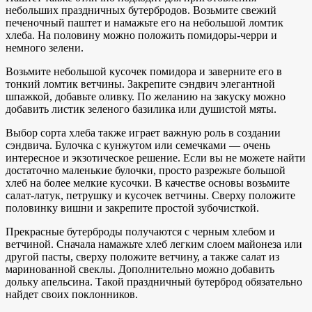
небольших праздничных бутербродов. Возьмите свежий
печеночный паштет и намажьте его на небольшой ломтик
хлеба. На половину можно положить помидоры-черри и
немного зелени.
Возьмите небольшой кусочек помидора и заверните его в
тонкий ломтик ветчины. Закрепите сэндвич элегантной
шпажкой, добавьте оливку. По желанию на закуску можно
добавить листик зеленого базилика или душистой мяты.
Выбор сорта хлеба также играет важную роль в создании
сэндвича. Булочка с кунжутом или семечками — очень
интересное и экзотическое решение. Если вы не можете найти
достаточно маленькие булочки, просто разрежьте большой
хлеб на более мелкие кусочки. В качестве основы возьмите
салат-латук, петрушку и кусочек ветчины. Сверху положите
половинку вишни и закрепите простой зубочисткой.
Прекрасные бутерброды получаются с черным хлебом и
ветчиной. Сначала намажьте хлеб легким слоем майонеза или
другой пасты, сверху положите ветчину, а также салат из
маринованной свеклы. Дополнительно можно добавить
дольку апельсина. Такой праздничный бутерброд обязательно
найдет своих поклонников.