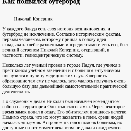
Как появился бутерброд
Николай Коперник
У каждого блюда есть своя история возникновения, и
бутерброд не исключение. Согласно историческим фактам,
первым человеком, которому пришла в голову идея
складывать хлеб с различными ингредиентами и есть его, был
великий астроном Николай Коперник, открывший, в
частности, гелиоцентрическую систему.
Несколько лет ученый провел в городе Падуя, где учился в
престижном учебном заведении и с большим энтузиазмом
погрузился в пучину медицинских наук. Завершить
образование там ему не удалось, зато удалось получить очень
большую базу для дальнейшей самостоятельной практической
деятельности.
По служебным делам Николай был назначен комендантом
собора на территории Ольштынского замка. Через некоторое
время замок попал в осаду. Его обитателям пришлось нелегко.
Помимо страха, что их могут захватить в плен, среди людей
началась эпидемия. Астроном пытался помочь больным, но
доступные на тот момент лекарства не давали ожидаемого