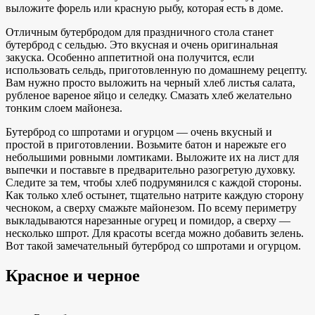
выложите форель или красную рыбу, которая есть в доме.
Отличным бутербродом для праздничного стола станет
бутерброд с сельдью. Это вкусная и очень оригинальная
закуска. Особенно аппетитной она получится, если
использовать сельдь, приготовленную по домашнему рецепту.
Вам нужно просто выложить на черный хлеб листья салата,
рубленое вареное яйцо и селедку. Смазать хлеб желательно
тонким слоем майонеза.
Бутерброд со шпротами и огурцом — очень вкусный и
простой в приготовлении. Возьмите батон и нарежьте его
небольшими ровными ломтиками. Выложите их на лист для
выпечки и поставьте в предварительно разогретую духовку.
Следите за тем, чтобы хлеб подрумянился с каждой стороны.
Как только хлеб остынет, тщательно натрите каждую сторону
чесноком, а сверху смажьте майонезом. По всему периметру
выкладываются нарезанные огурец и помидор, а сверху —
несколько шпрот. Для красоты всегда можно добавить зелень.
Вот такой замечательный бутерброд со шпротами и огурцом.
Красное и черное