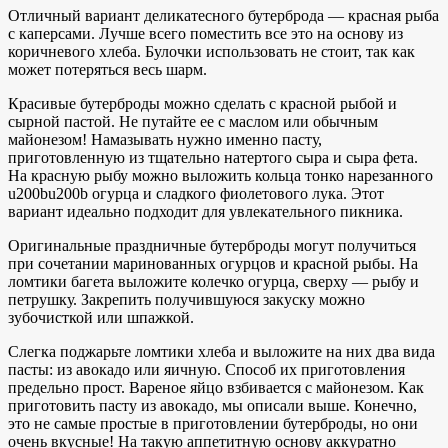
Отличный вариант деликатесного бутерброда — красная рыба
с каперсами. Лучше всего поместить все это на основу из
коричневого хлеба. Булочки использовать не стоит, так как
может потеряться весь шарм.
Красивые бутерброды можно сделать с красной рыбой и
сырной пастой. Не путайте ее с маслом или обычным
майонезом! Намазывать нужно именно пасту,
приготовленную из тщательно натертого сыра и сыра фета.
На красную рыбу можно выложить кольца тонко нарезанного
u200bu200b огурца и сладкого фиолетового лука. Этот
вариант идеально подходит для увлекательного пикника.
Оригинальные праздничные бутерброды могут получиться
при сочетании маринованных огурцов и красной рыбы. На
ломтики багета выложите колечко огурца, сверху — рыбу и
петрушку. Закрепить получившуюся закуску можно
зубочисткой или шпажкой.
Слегка поджарьте ломтики хлеба и выложите на них два вида
пасты: из авокадо или яичную. Способ их приготовления
предельно прост. Вареное яйцо взбивается с майонезом. Как
приготовить пасту из авокадо, мы описали выше. Конечно,
это не самые простые в приготовлении бутерброды, но они
очень вкусные! На такую аппетитную основу аккуратно