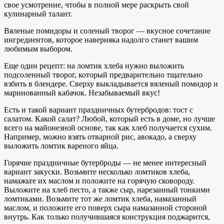
свое усмотрение, чтобы в полной мере раскрыть свой
кулинарный талант.
Вяленые помидоры и соленый творог — вкусное сочетание
ингредиентов, которое наверняка надолго станет вашим
любимым выбором.
Еще один рецепт: на ломтик хлеба нужно выложить
подсоленный творог, который предварительно тщательно
взбить в блендере. Сверху выкладывается вяленый помидор и
маринованный кабачок. Незабываемый вкус!
Есть и такой вариант праздничных бутербродов: тост с
салатом. Какой салат? Любой, который есть в доме, но лучше
всего на майонезной основе, так как хлеб получается сухим.
Например, можно взять отварной рис, авокадо, а сверху
выложить ломтик вареного яйца.
Горячие праздничные бутерброды — не менее интересный
вариант закуски. Возьмите несколько ломтиков хлеба,
намажьте их маслом и положите на горячую сковороду.
Выложите на хлеб песто, а также сыр, нарезанный тонкими
ломтиками. Возьмите тот же ломтик хлеба, намазанный
маслом, и положите его поверх сыра намазанной стороной
внутрь. Как только получившаяся конструкция поджарится,