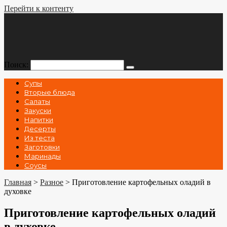
Перейти к контенту
Поиск:
Супы
Вторые блюда
Салаты
Закуски
Напитки
Десерты
Из теста
Заготовки
Маринады
Соусы
Главная
>
Разное
>
Приготовление картофельных оладий в
духовке
Приготовление картофельных оладий
в духовке