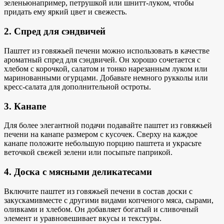
зеленью
например, петрушкой или шнитт-луком, чтобы
придать ему яркий цвет и свежесть.
2. Спред для сэндвичей
Паштет из говяжьей печени можно использовать в качестве
ароматный спред для
сэндвичей. Он хорошо сочетается с
хлебом с корочкой, салатом и тонко нарезанным луком или
маринованными огурцами. Добавьте немного рукколы или
кресс-салата для дополнительной остроты.
3. Канапе
Для более элегантной подачи подавайте паштет из говяжьей
печени на канапе размером с кусочек. Сверху на каждое
канапе положите небольшую порцию паштета и украсьте
веточкой
свежей зелени или
посыпьте паприкой.
4. Доска с мясными деликатесами
Включите паштет из говяжьей печени в состав
доски с
закусками
вместе с другими видами копченого мяса, сырами,
оливками и хлебом. Он добавляет
богатый и сливочный
элемент
и уравновешивает вкусы и текстуры.