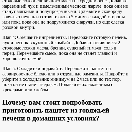
столовые ложки сливочного масла на среднем огне. Добавьте
нарезанный лук
и измельченный чеснок
и жарьте, пока они не
станут мягкими и полупрозрачными. Добавьте в сковороду
говяжью печень и
готовьте около 5
минут с каждой стороны
или пока
пока она не подрумянится
снаружи, но еще слегка
розовой внутри.
Шаг 4: Смешайте ингредиенты. Переложите готовую печень,
лук и чеснок в
кухонный комбайн
. Добавьте оставшиеся 2
столовые ложки масла, бренди, сушеный тимьян, соль и
перец. Перемешайте смесь, пока она не станет гладкой и
хорошо сочетаемой.
Шаг 5: Охладите и подавайте. Переложите паштет на
сервировочное блюдо или в отдельные рамекины. Накройте и
уберите в холодильник минимум на 2 часа или до тех пор,
пока он не станет твердым. Подавайте охлажденным с
крекерами или хлебом.
Почему вам стоит попробовать
приготовить паштет из говяжьей
печени в домашних условиях?