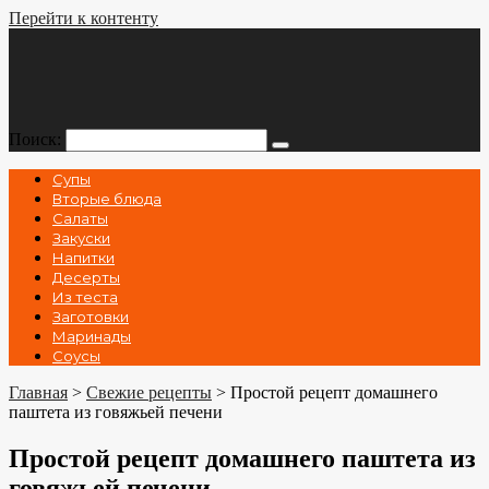
Перейти к контенту
Поиск:
Супы
Вторые блюда
Салаты
Закуски
Напитки
Десерты
Из теста
Заготовки
Маринады
Соусы
Главная
>
Свежие рецепты
>
Простой рецепт домашнего
паштета из говяжьей печени
Простой рецепт домашнего паштета из
говяжьей печени