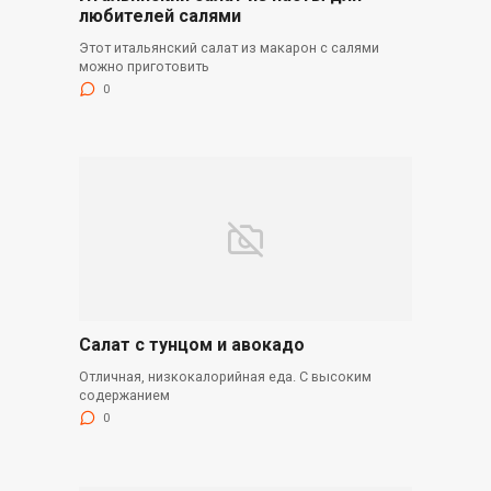
любителей салями
Этот итальянский салат из макарон с салями
можно приготовить
0
Салат с тунцом и авокадо
Отличная, низкокалорийная еда. С высоким
содержанием
0