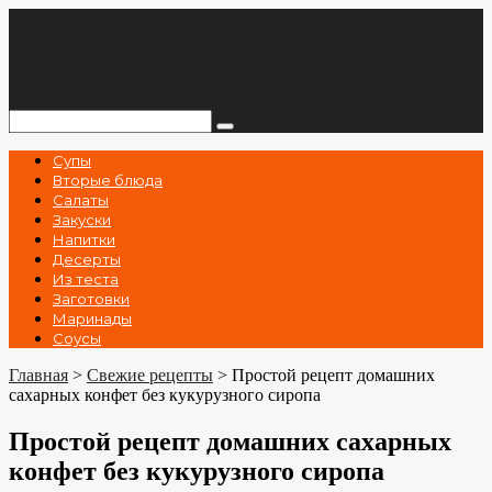
Перейти
к
контенту
Поиск:
Супы
Вторые блюда
Салаты
Закуски
Напитки
Десерты
Из теста
Заготовки
Маринады
Соусы
Главная
>
Свежие рецепты
>
Простой рецепт домашних
сахарных конфет без кукурузного сиропа
Простой рецепт домашних сахарных
конфет без кукурузного сиропа