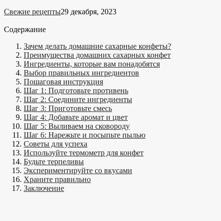
Свежие рецепты
29 декабря, 2023
Содержание
Зачем делать домашние сахарные конфеты?
Преимущества домашних сахарных конфет
Ингредиенты, которые вам понадобятся
Выбор правильных ингредиентов
Пошаговая инструкция
Шаг 1: Подготовьте противень
Шаг 2: Соедините ингредиенты
Шаг 3: Приготовьте смесь
Шаг 4: Добавьте аромат и цвет
Шаг 5: Выливаем на сковороду
Шаг 6: Нарежьте и посыпьте пылью
Советы для успеха
Используйте термометр для конфет
Будьте терпеливы
Экспериментируйте со вкусами
Храните правильно
Заключение