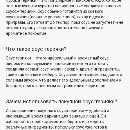
Курица терияки — это популярное японское блюдо, которое
нежные кусочки курицы
глазированные
сладким и соленым
соусом терияки
. Соус обычно готовится
из соевого
соуса
мирин (сладкое рисовое вино), сахар и другие
приправы. Его готовят до тех пор, пока соус не загустеет и не
покроет курицу, создавая восхитительно липкую
и
ароматное покрытие
Что такое соус терияки?
Соус терияки — это универсальный
и ароматный соус,
широко
используемый в японской кухне. Его готовят,
соединяя соевый соус, мирин, сахар и другие ингредиенты,
такие как чеснок и имбирь. Соус известен своим сладковато-
соленым вкусом, что делает его идеальным дополнением к
блюдам, приготовленным на гриле или во фритюре.
Зачем использовать покупной соус терияки?
Использование покупного соуса терияки — удобный и
экономящий время вариант для занятых людей. Он
избавляет от необходимости собирать и отмерять
различные ингредиенты, поскольку соус уже готов к