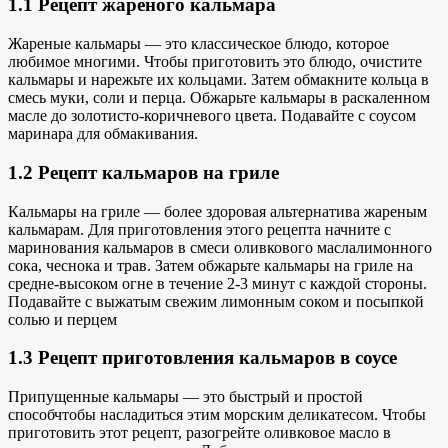
1.1 Рецепт жареного кальмара
Жареные кальмары — это
классическое блюдо, которое
любимое многими. Чтобы приготовить это блюдо, очистите
кальмары и нарежьте их кольцами. Затем обмакните кольца в
смесь муки, соли и перца. Обжарьте кальмары в раскаленном
масле до золотисто-коричневого цвета. Подавайте с соусом
маринара для обмакивания.
1.2 Рецепт кальмаров на гриле
Кальмары на гриле — более здоровая альтернатива жареным
кальмарам. Для приготовления этого рецепта начните с
маринования кальмаров в смеси
оливкового масла
лимонного
сока, чеснока и трав. Затем обжарьте кальмары на гриле на
средне-высоком огне в течение 2-3 минут с каждой стороны.
Подавайте с выжатым свежим лимонным соком и посыпкой
солью и перцем
1.3 Рецепт приготовления кальмаров в соусе
Припущенные кальмары — это
быстрый и простой
способ
чтобы насладиться этим морским деликатесом. Чтобы
приготовить этот рецепт, разогрейте оливковое масло в