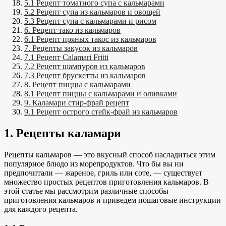
5.1 Рецепт томатного супа с кальмарами
5.2 Рецепт супа из кальмаров и овощей
5.3 Рецепт супа с кальмарами и рисом
6. Рецепт тако из кальмаров
6.1 Рецепт пряных такос из кальмаров
7. Рецепты закусок из кальмаров
7.1 Рецепт Calamari Fritti
7.2 Рецепт шампуров из кальмаров
7.3 Рецепт брускетты из кальмаров
8. Рецепт пиццы с кальмарами
8.1 Рецепт пиццы с кальмарами и оливками
9. Каламари стир-фрай рецепт
9.1 Рецепт острого стейк-фрай из кальмаров
1. Рецепты каламари
Рецепты кальмаров — это вкусный способ насладиться этим
популярное блюдо из морепродуктов
. Что бы вы ни
предпочитали — жареное, гриль или соте, — существует
множество простых рецептов приготовления кальмаров. В
этой статье мы рассмотрим различные способы
приготовления кальмаров и
приведем пошаговые инструкции
для
каждого рецепта.