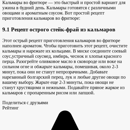
Кальмары во фритюре — это быстрый и простой вариант для
ужина в будний день
. Кальмары готовятся с различными
овощами и
ароматным соусом
. Вот простой рецепт
приготовления кальмаров во фритюре:
9.1 Рецепт острого стейк-фрай из кальмаров
Этот острый рецепт приготовления кальмаров во фритюре
наполнен ароматом. Чтобы приготовить этот рецепт, очистите
кальмары и нарежьте их кольцами. В миске соедините соевый
соус,
устричный соус
мед, имбирь, чеснок и хлопья красного
перца. Разогрейте оливковое масло в сковороде или воке на
сильном огне и обжарьте кальмары, помешивая, около 2-3
минут, пока они не станут непрозрачными. Добавьте
нарезанный болгарский перец, лук и любые другие овощи по
вашему выбору. Жарьте еще 2-3 минуты, пока овощи не
станут хрустящими и нежными. Подавайте пряное жаркое из
кальмаров с пропаренным рисом или лапшой.
Поделиться с друзьями
Рейтинг