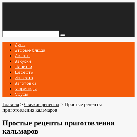
Перейти
к
контенту
Поиск:
Супы
Вторые блюда
Салаты
Закуски
Напитки
Десерты
Из теста
Заготовки
Маринады
Соусы
Главная
>
Свежие рецепты
>
Простые рецепты
приготовления кальмаров
Простые рецепты приготовления
кальмаров