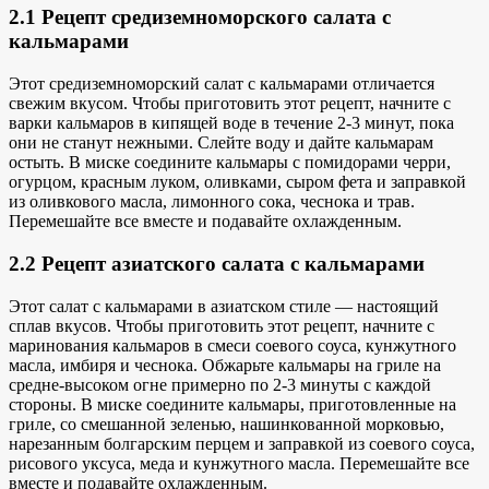
2.1 Рецепт средиземноморского салата с
кальмарами
Этот средиземноморский салат с кальмарами отличается
свежим вкусом. Чтобы приготовить этот рецепт, начните с
варки кальмаров в кипящей воде в течение 2-3 минут, пока
они не станут нежными. Слейте воду и дайте кальмарам
остыть. В миске соедините кальмары с помидорами черри,
огурцом, красным луком, оливками, сыром фета и заправкой
из оливкового масла, лимонного сока, чеснока и трав.
Перемешайте все вместе и подавайте охлажденным.
2.2 Рецепт азиатского салата с кальмарами
Этот салат с кальмарами в азиатском стиле — настоящий
сплав вкусов. Чтобы приготовить этот рецепт, начните с
маринования кальмаров в смеси соевого соуса, кунжутного
масла, имбиря и чеснока. Обжарьте кальмары на гриле на
средне-высоком огне примерно по 2-3 минуты с каждой
стороны. В миске соедините кальмары, приготовленные на
гриле, со смешанной зеленью, нашинкованной морковью,
нарезанным болгарским перцем и заправкой из соевого соуса,
рисового уксуса, меда и кунжутного масла. Перемешайте все
вместе и подавайте охлажденным.