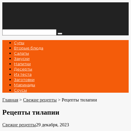
Перейти
к
контенту
Поиск:
Супы
Вторые блюда
Салаты
Закуски
Напитки
Десерты
Из теста
Заготовки
Маринады
Соусы
Главная
>
Свежие рецепты
>
Рецепты тилапии
Рецепты тилапии
Свежие рецепты
29 декабря, 2023