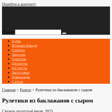
Перейти к контенту
Поиск:
Супы
Вторые блюда
Салаты
Закуски
Напитки
Десерты
Из теста
Заготовки
Маринады
Соусы
Главная
>
Разное
>
Рулетики из баклажанов с сыром
Рулетики из баклажанов с сыром
Свежие рецепты
4 июля, 2023