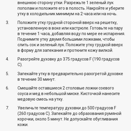
внешнюю сторону утки. Разрежьте 1 зеленый лук
пополам и положите его в полость. Накройте и уберите
утку в холодильник минимум на 2 часа или на ночь.
Положите утку грудной стороной вверх на решетку,
установленную в воке или кастрюле. Готовьте на пару
в течение 1 часа, добавляя воду по мере ее испарения.
Поднимите утку двумя большими ложками, чтобы
слить сок и зеленый лук. Положите утку грудкой вверх
в форму для запекания и проткните кожу вилкой.
Разогрейте духовку до 375 градусов F (190 градусов
C).
Запекайте утку в предварительно разогретой духовке
в течение 30 минут.
Смешайте оставшиеся 2 столовые ложки соевого
соуса и мед в небольшой миске. Кисточкой нанесите
медовую смесь на утку.
Увеличьте температуру духовки до 500 градусов F
(260 градусов C). Запекайте до образования румяной
корочки, около 5 минут. Не допускайте обугливания
кожи.