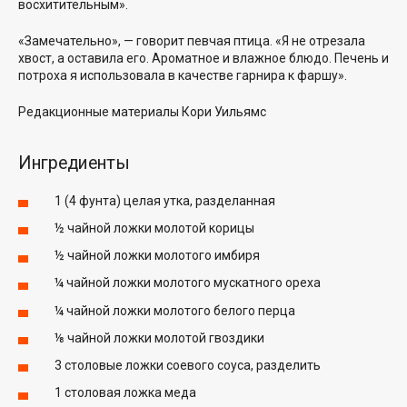
восхитительным».
«Замечательно», — говорит
певчая птица
. «Я не отрезала
хвост, а оставила его. Ароматное и влажное блюдо. Печень и
потроха я использовала в качестве гарнира к фаршу».
Редакционные материалы
Кори Уильямс
Ингредиенты
1 (4 фунта) целая утка, разделанная
½ чайной ложки молотой корицы
½ чайной ложки молотого имбиря
¼ чайной ложки молотого мускатного ореха
¼ чайной ложки молотого белого перца
⅛ чайной ложки молотой гвоздики
3 столовые ложки соевого соуса, разделить
1 столовая ложка меда