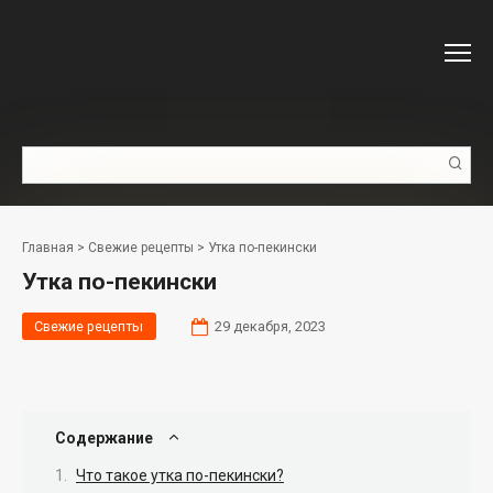
Перейти
к
контенту
Поиск:
Главная
>
Свежие рецепты
>
Утка по-пекински
Утка по-пекински
Свежие рецепты
29 декабря, 2023
Содержание
Что такое утка по-пекински?