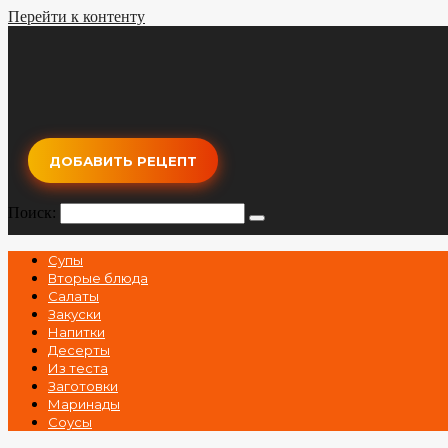
Перейти к контенту
ДОБАВИТЬ РЕЦЕПТ
Поиск:
Супы
Вторые блюда
Салаты
Закуски
Напитки
Десерты
Из теста
Заготовки
Маринады
Соусы