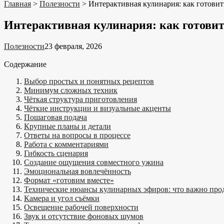
Главная
>
Полезности
>
Интерактивная кулинария: как готовит
Интерактивная кулинария: как готовит
Полезности
23 февраля, 2026
Содержание
Выбор простых и понятных рецептов
Минимум сложных техник
Чёткая структура приготовления
Чёткие инструкции и визуальные акценты
Пошаговая подача
Крупные планы и детали
Ответы на вопросы в процессе
Работа с комментариями
Гибкость сценария
Создание ощущения совместного ужина
Эмоциональная вовлечённость
Формат «готовим вместе»
Технические нюансы кулинарных эфиров: что важно прод
Камера и угол съёмки
Освещение рабочей поверхности
Звук и отсутствие фоновых шумов