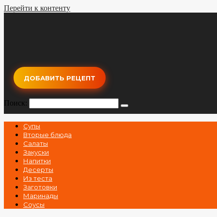
Перейти к контенту
ДОБАВИТЬ РЕЦЕПТ
Поиск:
Супы
Вторые блюда
Салаты
Закуски
Напитки
Десерты
Из теста
Заготовки
Маринады
Соусы