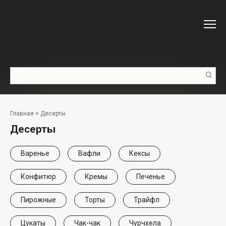
Перейти
к
контенту
Поиск:
Главная
>
Десерты
Десерты
Варенье
Вафли
Кексы
Конфитюр
Кремы
Печенье
Пирожные
Торты
Трайфл
Цукаты
Чак-чак
Чурчхела