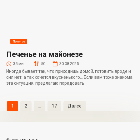
Печенье
Печенье на майонезе
35 мин.
50
30.08.2025
Иногда бывает так, что приходишь домой, готовить вроде и
сил нет, а так хочется вкусненького… Если вам тоже знакома
эта ситуация, предлагаю порадовать
Навигация
1
2
…
17
Далее
по
записям