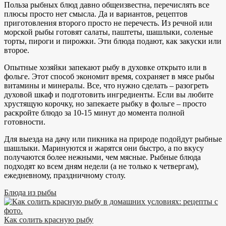
Польза рыбных блюд давно общеизвестна, перечислять все
плюсы просто нет смысла. Да и вариантов, рецептов
приготовления второго просто не перечесть. Из речной или
морской рыбы готовят салаты, паштеты, шашлыки, соленые
торты, пироги и пирожки. Эти блюда подают, как закуски или
второе.
Опытные хозяйки запекают рыбу в духовке открыто или в
фольге. Этот способ экономит время, сохраняет в мясе рыбы
витамины и минералы. Все, что нужно сделать – разогреть
духовой шкаф и подготовить ингредиенты. Если вы любите
хрустящую корочку, но запекаете рыбку в фольге – просто
раскройте блюдо за 10-15 минут до момента полной
готовности.
Для выезда на дачу или пикника на природе подойдут рыбные
шашлыки. Маринуются и жарятся они быстро, а по вкусу
получаются более нежными, чем мясные. Рыбные блюда
подходят ко всем дням недели (а не только к четвергам),
ежедневному, праздничному столу.
Блюда из рыбы
Как солить красную рыбу