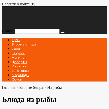
Перейти к контенту
Поиск:
Супы
Вторые блюда
Салаты
Закуски
Напитки
Десерты
Из теста
Заготовки
Маринады
Соусы
Главная
>
Вторые блюда
>
Из рыбы
Блюда из рыбы