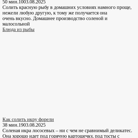
50 мин.
10
03.08.2025
Солить красную рыбу в домашних условиях намного проще,
нежели любую другую, к тому же получается она
очень вкусно. Домашнее производство соленой и
малосольной
Блюда из рыбы
Как солить икру форели
38 мин.
19
03.08.2025
Соленая икра лососевых – ни с чем не сравнимый деликатес.
Она хорошо идет под горячую картошечку, под тосты с