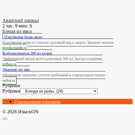
Аварский хинкал
2 час. 9 мин.
6
Блюда из мяса
Пластиковая белая дверь
Пластиковая дверь со стеклом: красивый вид и защита. Закажите монтаж
dverikomplekt.ru
Колбонагреватель 500 мл купить
Эффективный нагрев колб и реактивов 500 мл. Быстро и надёжно
redhon.ru
Лицензия сро нфа
Оформляем лицензии с учетом требований и сопровождаем подачу
sodstr.ru
Рубрики
Рубрики
Размещение рекламы
© 2026 ИзыскON