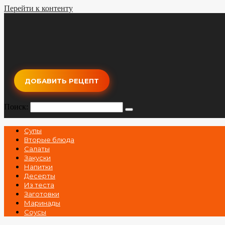
Перейти к контенту
ДОБАВИТЬ РЕЦЕПТ
Поиск:
Супы
Вторые блюда
Салаты
Закуски
Напитки
Десерты
Из теста
Заготовки
Маринады
Соусы