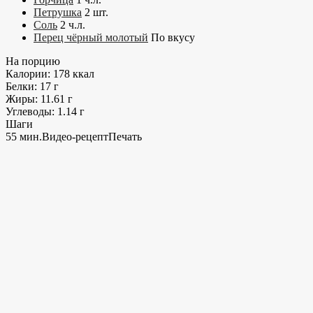
Петрушка
2
шт.
Соль
2
ч.л.
Перец чёрный молотый
По вкусу
На порцию
Калории:
178
ккал
Белки:
17
г
Жиры:
11.61
г
Углеводы:
1.14
г
Шаги
55 мин.
Видео-рецепт
Печать