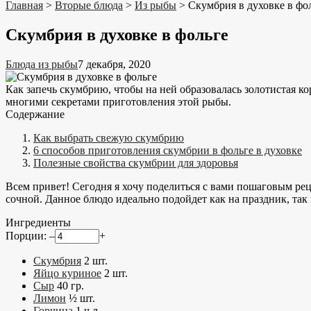
Главная
>
Вторые блюда
>
Из рыбы
>
Скумбрия в духовке в фо
Скумбрия в духовке в фольге
Блюда из рыбы
7 декабря, 2020
Как запечь скумбрию, чтобы на ней образовалась золотистая ко
многими секретами приготовления этой рыбы.
Содержание
Как выбрать свежую скумбрию
6 способов приготовления скумбрии в фольге в духовке
Полезные свойства скумбрии для здоровья
Всем привет! Сегодня я хочу поделиться с вами пошаговым рец
сочной. Данное блюдо идеально подойдет как на праздник, так
Ингредиенты
Порции:
–
+
Скумбрия
2
шт.
Яйцо куриное
2
шт.
Сыр
40
гр.
Лимон
½
шт.
Горчица
1
ч.л.