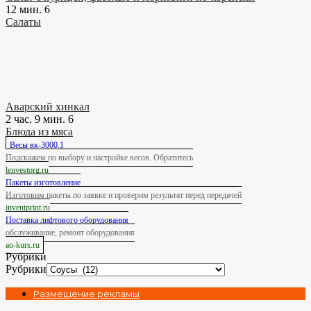
12 мин.
6
Салаты
Аварский хинкал
2 час. 9 мин.
6
Блюда из мяса
Весы вк-3000.1
Подскажем по выбору и настройке весов. Обратитесь
lenvestorg.ru
Пакеты изготовление
Изготовим пакеты по заявке и проверим результат перед передачей
inventprint.ru
Поставка лифтового оборудования
обслуживание, ремонт оборудования
ao-kurs.ru
Рубрики
Рубрики
Размещение рекламы