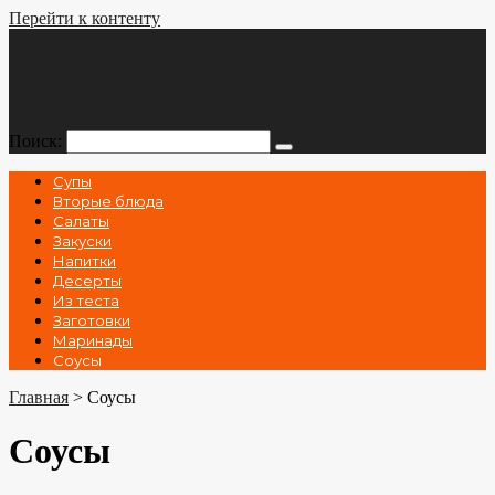
Перейти к контенту
Поиск:
Супы
Вторые блюда
Салаты
Закуски
Напитки
Десерты
Из теста
Заготовки
Маринады
Соусы
Главная
>
Соусы
Соусы