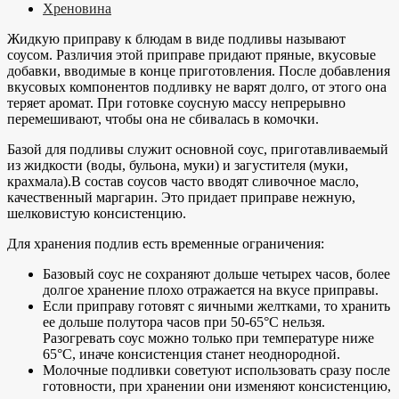
Хреновина
Жидкую приправу к блюдам в виде подливы называют
соусом. Различия этой приправе придают пряные, вкусовые
добавки, вводимые в конце приготовления. После добавления
вкусовых компонентов подливку не варят долго, от этого она
теряет аромат. При готовке соусную массу непрерывно
перемешивают, чтобы она не сбивалась в комочки.
Базой для подливы служит основной соус, приготавливаемый
из жидкости (воды, бульона, муки) и загустителя (муки,
крахмала).В состав соусов часто вводят сливочное масло,
качественный маргарин. Это придает приправе нежную,
шелковистую консистенцию.
Для хранения подлив есть временные ограничения:
Базовый соус не сохраняют дольше четырех часов, более
долгое хранение плохо отражается на вкусе приправы.
Если приправу готовят с яичными желтками, то хранить
ее дольше полутора часов при 50-65°C нельзя.
Разогревать соус можно только при температуре ниже
65°C, иначе консистенция станет неоднородной.
Молочные подливки советуют использовать сразу после
готовности, при хранении они изменяют консистенцию,