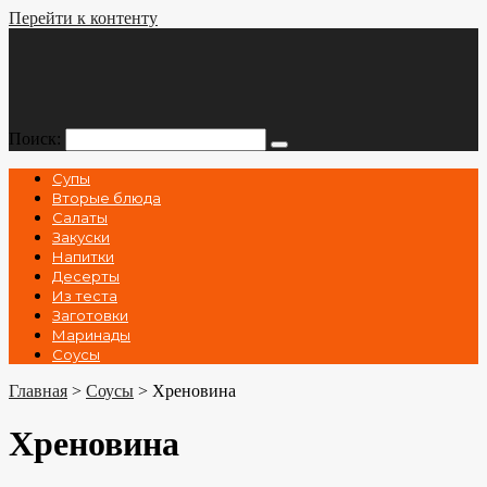
Перейти к контенту
Поиск:
Супы
Вторые блюда
Салаты
Закуски
Напитки
Десерты
Из теста
Заготовки
Маринады
Соусы
Главная
>
Соусы
>
Хреновина
Хреновина