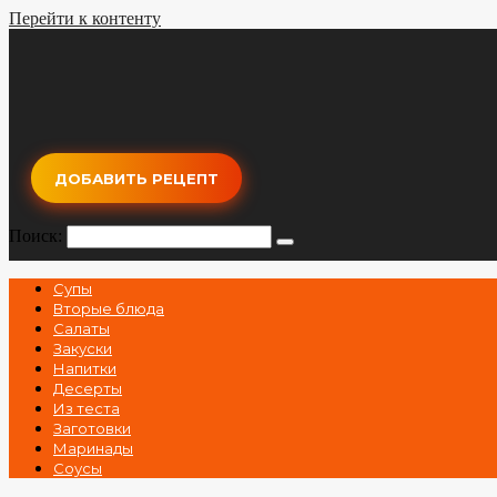
Перейти к контенту
ДОБАВИТЬ РЕЦЕПТ
Поиск:
Супы
Вторые блюда
Салаты
Закуски
Напитки
Десерты
Из теста
Заготовки
Маринады
Соусы