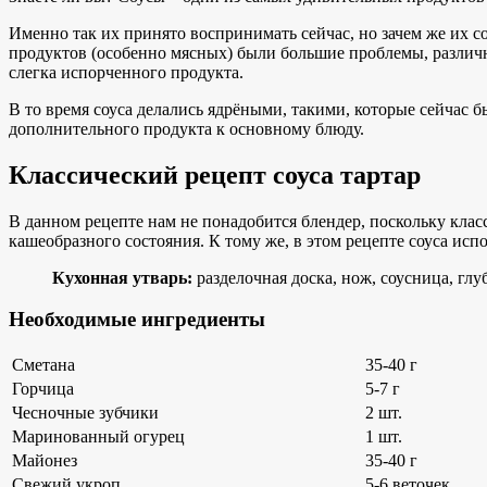
Именно так их принято воспринимать сейчас, но зачем же их со
продуктов (особенно мясных) были большие проблемы, различ
слегка испорченного продукта.
В то время соуса делались ядрёными, такими, которые сейчас б
дополнительного продукта к основному блюду.
Классический рецепт соуса тартар
В данном рецепте нам не понадобится блендер, поскольку клас
кашеобразного состояния. К тому же, в этом рецепте соуса ис
Кухонная утварь:
разделочная доска, нож, соусница, глу
Необходимые ингредиенты
Сметана
35-40 г
Горчица
5-7 г
Чесночные зубчики
2 шт.
Маринованный огурец
1 шт.
Майонез
35-40 г
Свежий укроп
5-6 веточек