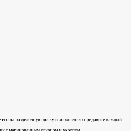
е его на разделочную доску и хорошенько придавите каждый
елку с маринованным огурцом и укропом.