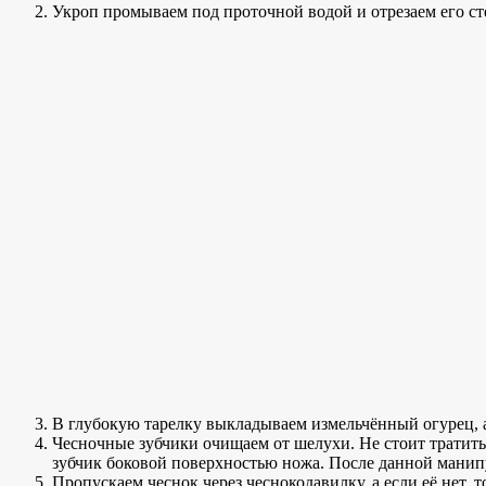
Укроп промываем под проточной водой и отрезаем его сте
В глубокую тарелку выкладываем измельчённый огурец, а
Чесночные зубчики очищаем от шелухи. Не стоит тратить
зубчик боковой поверхностью ножа. После данной манипу
Пропускаем чеснок через чеснокодавилку, а если её нет,