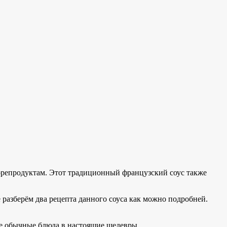
морепродуктам. Этот традиционный французский соус также
е разберём два рецепта данного соуса как можно подробней.
ые обычные блюда в настоящие шедевры.