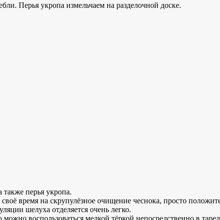
бли. Перья укропа измельчаем на разделочной доске.
 также перья укропа.
 своё время на скрупулёзное очищение чеснока, просто положит
ляции шелуха отделяется очень легко.
 то можно воспользоваться мелкой тёркой непосредственно в тар