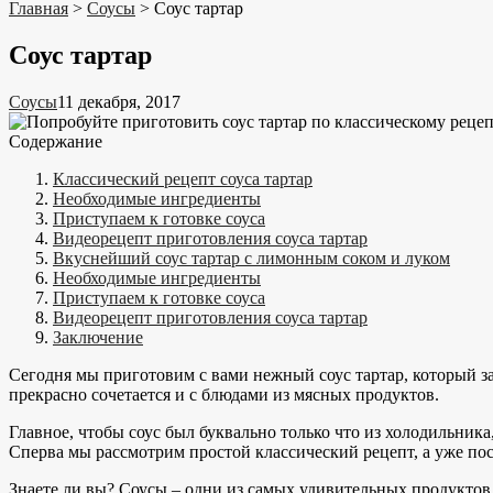
Главная
>
Соусы
>
Соус тартар
Соус тартар
Соусы
11 декабря, 2017
Содержание
Классический рецепт соуса тартар
Необходимые ингредиенты
Приступаем к готовке соуса
Видеорецепт приготовления соуса тартар
Вкуснейший соус тартар с лимонным соком и луком
Необходимые ингредиенты
Приступаем к готовке соуса
Видеорецепт приготовления соуса тартар
Заключение
Сегодня мы приготовим с вами нежный соус тартар, который з
прекрасно сочетается и с блюдами из мясных продуктов.
Главное, чтобы соус был буквально только что из холодильника
Сперва мы рассмотрим простой классический рецепт, а уже по
Знаете ли вы? Соусы – одни из самых удивительных продукто