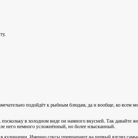
амечательно подойдёт к рыбным блюдам, да и вообще, ко всем 
, поскольку в холодном виде он намного вкусней. Так давайте ж
сле него немного усложнённый, но более изысканный.
в в кулинарии. Именно соусы превращают на первый взгляд сам