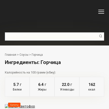
Перейти
к
контенту
Поиск:
Главная
>
Соусы
>
Горчица
Ингредиенты:
Горчица
Калорийность на 100 грамм (кбжу):
5.7
г
6.4
г
22.0
г
162
Белки
Жиры
Углеводы
ккал
Салаты