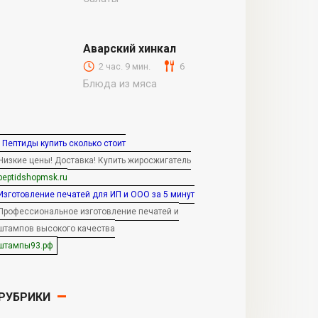
Аварский хинкал
2 час. 9 мин.
6
Блюда из мяса
Пептиды купить сколько стоит
Низкие цены! Доставка! Купить жиросжигатель
peptidshopmsk.ru
Изготовление печатей для ИП и ООО за 5 минут
Профессиональное изготовление печатей и
штампов высокого качества
штампы93.рф
РУБРИКИ