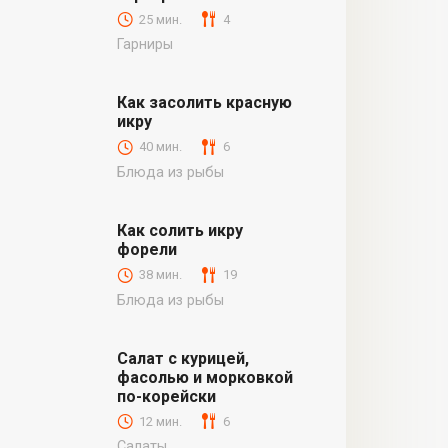
25 мин.
4
Гарниры
Как засолить красную
икру
40 мин.
6
Блюда из рыбы
Как солить икру
форели
38 мин.
19
Блюда из рыбы
Салат с курицей,
фасолью и морковкой
по-корейски
12 мин.
6
Салаты