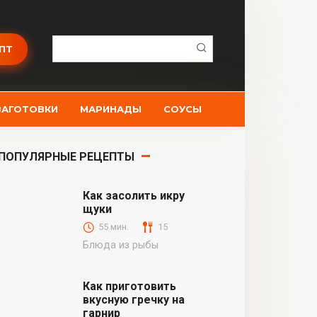
Поиск:
ПТ
ЗАГОТОВКИ
МАРИНАДЫ
СОУСЫ
ПОПУЛЯРНЫЕ РЕЦЕПТЫ
Как засолить икру
щуки
55 мин.
15
Блюда из рыбы
Как приготовить
вкусную гречку на
гарнир