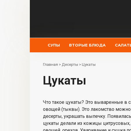
Перейти
к
контенту
СУПЫ
ВТОРЫЕ БЛЮДА
САЛАТ
Главная
>
Десерты
>
Цукаты
Цукаты
Что такое цукаты? Это вываренные в 
овощей (тыквы). Это лакомство можно 
десерты, украшать выпечку. Появилась 
цукаты делали из кожицы цитрусовых, н
овощей, орехов. Уваривание и сушка по