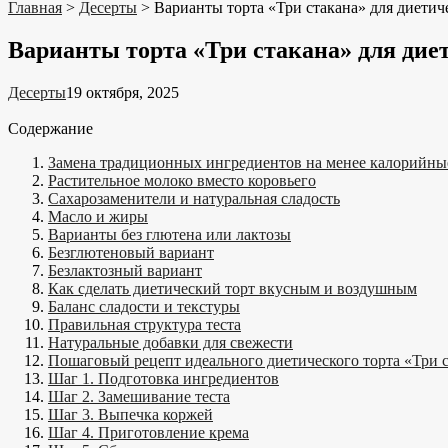
Главная
>
Десерты
>
Варианты торта «Три стакана» для диети
Варианты торта «Три стакана» для дие
Десерты
19 октября, 2025
Содержание
Замена традиционных ингредиентов на менее калорийны
Растительное молоко вместо коровьего
Сахарозаменители и натуральная сладость
Масло и жиры
Варианты без глютена или лактозы
Безглютеновый вариант
Безлактозный вариант
Как сделать диетический торт вкусным и воздушным
Баланс сладости и текстуры
Правильная структура теста
Натуральные добавки для свежести
Пошаговый рецепт идеального диетического торта «Три 
Шаг 1. Подготовка ингредиентов
Шаг 2. Замешивание теста
Шаг 3. Выпечка коржей
Шаг 4. Приготовление крема