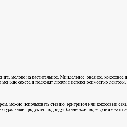
ить молоко на растительное. Миндальное, овсяное, кокосовое и
т меньше сахара и подходят людям с непереносимостью лактозы.
аром, можно использовать стевию, эритритол или кокосовый сах
ет натуральные продукты, подойдут банановое пюре, финиковая п