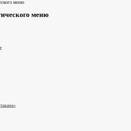
ческого меню
тического меню
е
стакана»