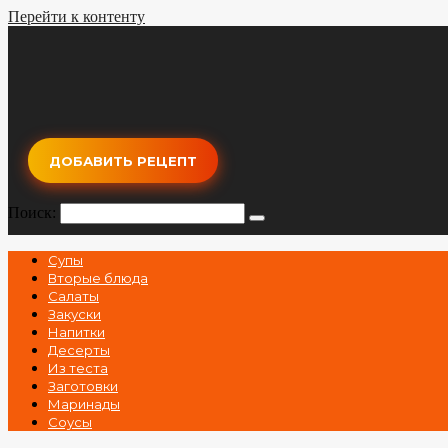
Перейти к контенту
ДОБАВИТЬ РЕЦЕПТ
Поиск:
Супы
Вторые блюда
Салаты
Закуски
Напитки
Десерты
Из теста
Заготовки
Маринады
Соусы