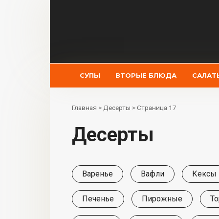
Перейти
к
контенту
СУПЫ
ВТОРЫЕ БЛЮДА
САЛАТ
Главная
>
Десерты
>
Страница 17
Десерты
Варенье
Вафли
Кексы
Печенье
Пирожные
То