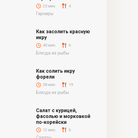
25 мин.
4
Гарниры
Как засолить красную
икру
40 мин.
6
Блюда из рыбы
Как солить икру
форели
38 мин.
19
Блюда из рыбы
Салат с курицей,
фасолью и морковкой
по-корейски
12 мин.
6
Салаты