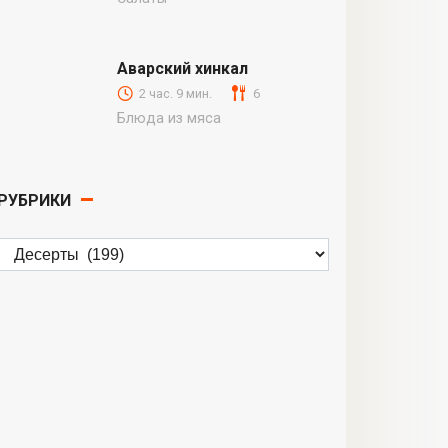
Аварский хинкал
2 час. 9 мин.
6
Блюда из мяса
РУБРИКИ
Рубрики