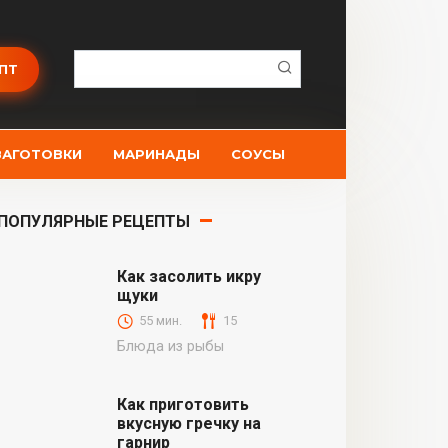
Поиск:
ПТ
ЗАГОТОВКИ
МАРИНАДЫ
СОУСЫ
ПОПУЛЯРНЫЕ РЕЦЕПТЫ
Как засолить икру
щуки
55 мин.
15
Блюда из рыбы
Как приготовить
вкусную гречку на
гарнир