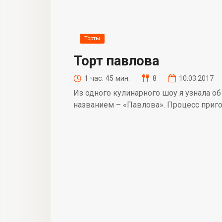
Торты
Торт павлова
1 час. 45 мин.
8
10.03.2017
Из одного кулинарного шоу я узнала о
названием – «Павлова». Процесс приг