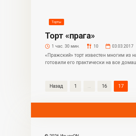
Торты
Торт «прага»
1 час. 30 мин.
10
03.03.2017
«Пражский» торт известен многим из н
готовили его практически на все дома
Навигация
Назад
1
…
16
17
по
записям