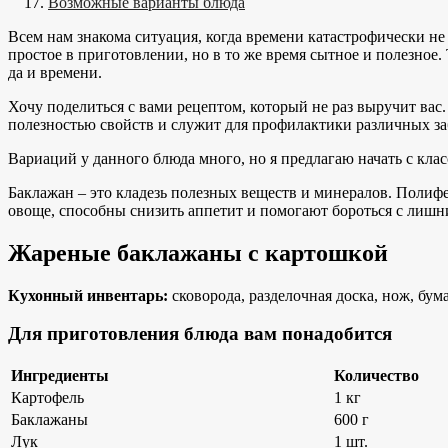
Возможные варианты блюда
Всем нам знакома ситуация, когда времени катастрофически не
простое в приготовлении, но в то же время сытное и полезное
да и времени.
Хочу поделиться с вами рецептом, который не раз выручит ва
полезностью свойств и служит для профилактики различных заб
Вариаций у данного блюда много, но я предлагаю начать с кла
Баклажан – это кладезь полезных веществ и минералов. Поли
овоще, способны снизить аппетит и помогают бороться с лишн
Жареные баклажаны с картошкой
Кухонный инвентарь:
сковорода, разделочная доска, нож, бум
Для приготовления блюда вам понадобится
Ингредиенты
Количество
Картофель
1 кг
Баклажаны
600 г
Лук
1 шт.