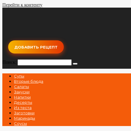
Перейти к контенту
ДОБАВИТЬ РЕЦЕПТ
Поиск:
Супы
Вторые блюда
Салаты
Закуски
Напитки
Десерты
Из теста
Заготовки
Маринады
Соусы