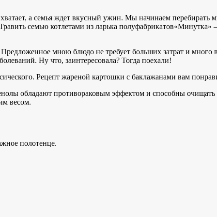
 хватает, а семья ждет вкусный ужин. Мы начинаем перебирать 
. Травить семью котлетами из ларька полуфабрикатов«Минутка» –
с. Предложенное мною блюдо не требует больших затрат и много
олеваний. Ну что, заинтересовала? Тогда поехали!
ссического. Рецепт жареной картошки с баклажанами вам понрав
фенолы обладают противораковым эффектом и способны очищать 
им весом.
ажное полотенце.